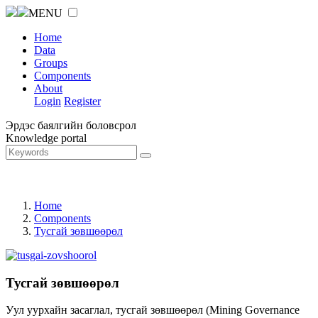
MENU
Home
Data
Groups
Components
About
Login
Register
Эрдэс баялгийн боловсрол
Knowledge portal
Home
Components
Тусгай зөвшөөрөл
Тусгай зөвшөөрөл
Уул уурхайн засаглал, тусгай зөвшөөрөл (Mining Governance