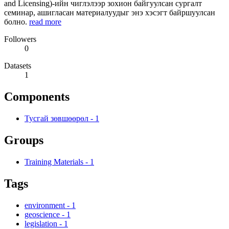
and Licensing)-ийн чиглэлээр зохион байгуулсан сургалт
семинар, ашигласан материалуудыг энэ хэсэгт байршуулсан
болно.
read more
Followers
0
Datasets
1
Components
Тусгай зөвшөөрөл
-
1
Groups
Training Materials
-
1
Tags
environment
-
1
geoscience
-
1
legislation
-
1