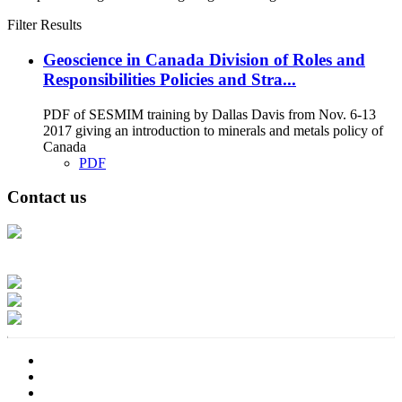
Filter Results
Geoscience in Canada Division of Roles and
Responsibilities Policies and Stra...
PDF of SESMIM training by Dallas Davis from Nov. 6-13
2017 giving an introduction to minerals and metals policy of
Canada
PDF
Contact us
Address: Ашигт малтмал, газрын тосны газар, Монгол Улс, Улаанбаатар
хот 15170, Чингэлтэй дүүрэг, Барилгачдын талбай-3, Засгийн газрын XII
байр, баруун жигүүр
Факс: 976-11-310370
Вэб админ: 976-51-263915
Цахим шуудан: info@mrpam.gov.mn