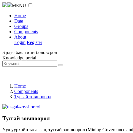
MENU
Home
Data
Groups
Components
About
Login
Register
Эрдэс баялгийн боловсрол
Knowledge portal
Home
Components
Тусгай зөвшөөрөл
Тусгай зөвшөөрөл
Уул уурхайн засаглал, тусгай зөвшөөрөл (Mining Governance an