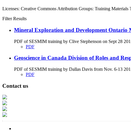
Licenses:
Creative Commons Attribution
Groups:
Training Materials
Filter Results
Mineral Exploration and Development Ontario M
PDF of SESMIM training by Clive Stephenson on Sept 28 2017 di
PDF
Geoscience in Canada Division of Roles and Respon
PDF of SESMIM training by Dallas Davis from Nov. 6-13 2017 g
PDF
Contact us
Address: Ашигт малтмал, газрын тосны газар, Монгол Улс, Улаанбаатар хо
Факс: 976-11-310370
Вэб админ: 976-51-263915
Цахим шуудан: info@mrpam.gov.mn