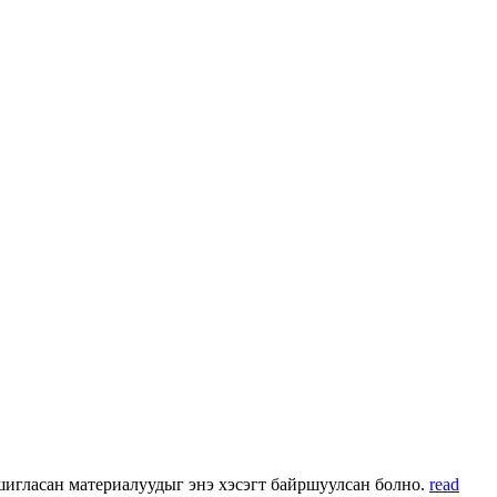
 ашигласан материалуудыг энэ хэсэгт байршуулсан болно.
read