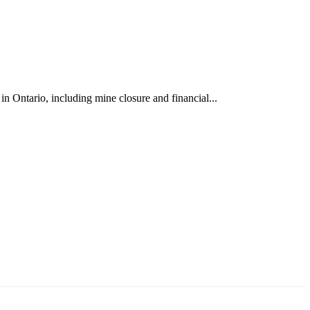
 Ontario, including mine closure and financial...
аруун жигүүр