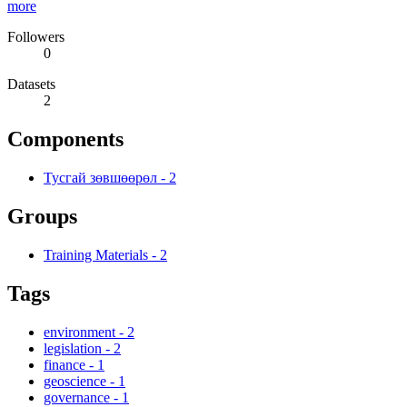
more
Followers
0
Datasets
2
Components
Тусгай зөвшөөрөл
-
2
Groups
Training Materials
-
2
Tags
environment
-
2
legislation
-
2
finance
-
1
geoscience
-
1
governance
-
1