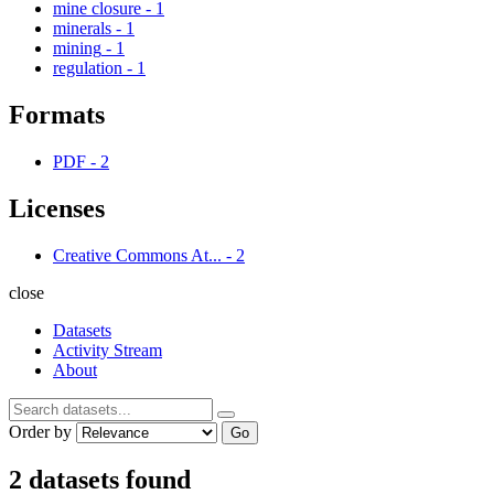
mine closure
-
1
minerals
-
1
mining
-
1
regulation
-
1
Formats
PDF
-
2
Licenses
Creative Commons At...
-
2
close
Datasets
Activity Stream
About
Order by
Go
2 datasets found