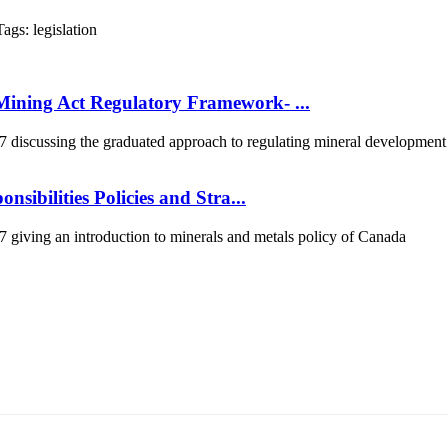
Tags:
legislation
ining Act Regulatory Framework- ...
scussing the graduated approach to regulating mineral development in
sibilities Policies and Stra...
iving an introduction to minerals and metals policy of Canada
т 15170, Чингэлтэй дүүрэг, Барилгачдын талбай-3, Засгийн газрын XII байр, б