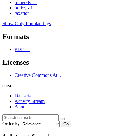
minerals
-
1
policy
-
1
taxation
-
1
Show Only Popular Tags
Formats
PDF
-
1
Licenses
Creative Commons At...
-
1
close
Datasets
Activity Stream
About
Order by
Go