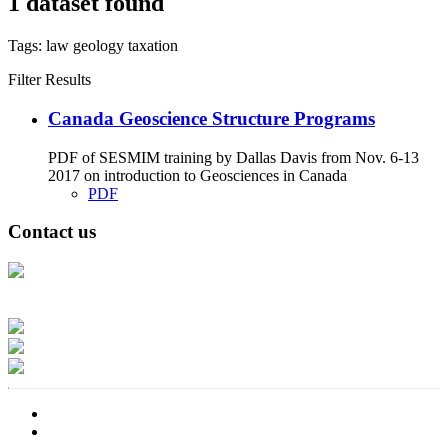
1 dataset found
Tags:
law
geology
taxation
Filter Results
Canada Geoscience Structure Programs
PDF of SESMIM training by Dallas Davis from Nov. 6-13
2017 on introduction to Geosciences in Canada
PDF
Contact us
Address: Ашигт малтмал, газрын тосны газар, Монгол Улс, Улаанбаатар
хот 15170, Чингэлтэй дүүрэг, Барилгачдын талбай-3, Засгийн газрын XII
байр, баруун жигүүр
Факс: 976-11-310370
Вэб админ: 976-51-263915
Цахим шуудан: info@mrpam.gov.mn