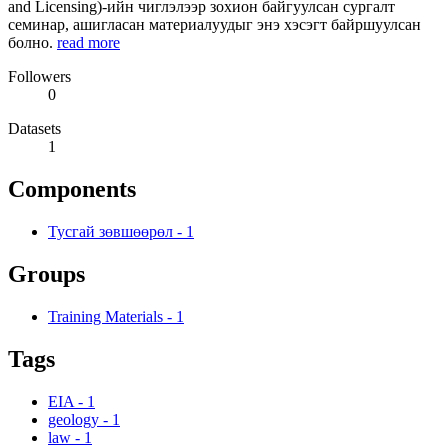
and Licensing)-ийн чиглэлээр зохион байгуулсан сургалт
семинар, ашигласан материалуудыг энэ хэсэгт байршуулсан
болно.
read more
Followers
0
Datasets
1
Components
Тусгай зөвшөөрөл
-
1
Groups
Training Materials
-
1
Tags
EIA
-
1
geology
-
1
law
-
1