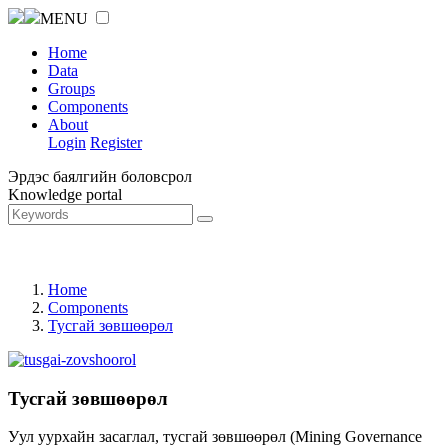
MENU
Home
Data
Groups
Components
About
Login
Register
Эрдэс баялгийн боловсрол
Knowledge portal
Home
Components
Тусгай зөвшөөрөл
Тусгай зөвшөөрөл
Уул уурхайн засаглал, тусгай зөвшөөрөл (Mining Governance