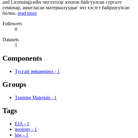
and Licensing)-ийн чиглэлээр зохион байгуулсан сургалт
семинар, ашигласан материалуудыг энэ хэсэгт байршуулсан
болно.
read more
Followers
0
Datasets
1
Components
Тусгай зөвшөөрөл
-
1
Groups
Training Materials
-
1
Tags
EIA
-
1
geology
-
1
law
-
1