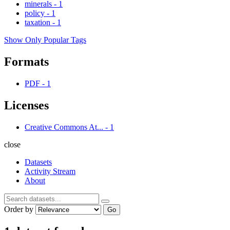
minerals
-
1
policy
-
1
taxation
-
1
Show Only Popular Tags
Formats
PDF
-
1
Licenses
Creative Commons At...
-
1
close
Datasets
Activity Stream
About
Order by
Go