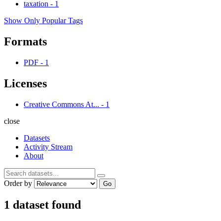
taxation
-
1
Show Only Popular Tags
Formats
PDF
-
1
Licenses
Creative Commons At...
-
1
close
Datasets
Activity Stream
About
Order by
Go
1 dataset found