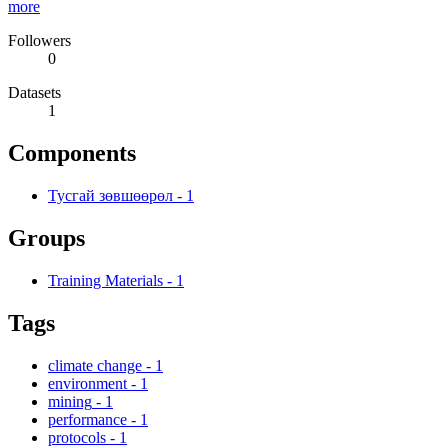
more
Followers
0
Datasets
1
Components
Тусгай зөвшөөрөл
-
1
Groups
Training Materials
-
1
Tags
climate change
-
1
environment
-
1
mining
-
1
performance
-
1
protocols
-
1