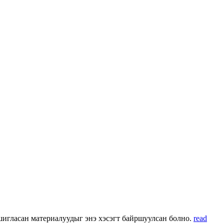
 ашигласан материалуудыг энэ хэсэгт байршуулсан болно.
read