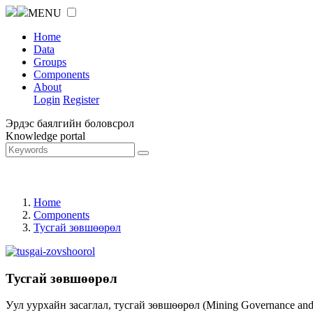
MENU
Home
Data
Groups
Components
About
Login
Register
Эрдэс баялгийн боловсрол
Knowledge portal
Home
Components
Тусгай зөвшөөрөл
Тусгай зөвшөөрөл
Уул уурхайн засаглал, тусгай зөвшөөрөл (Mining Governance an