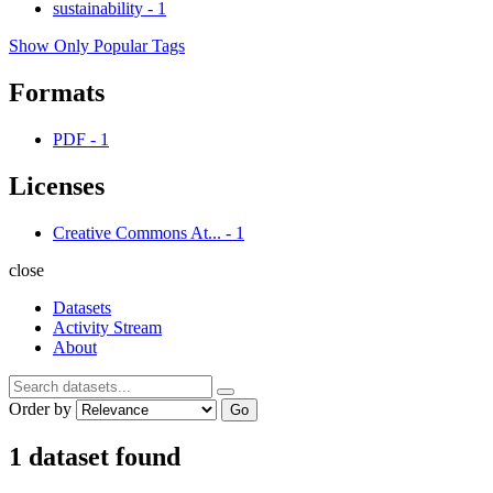
sustainability
-
1
Show Only Popular Tags
Formats
PDF
-
1
Licenses
Creative Commons At...
-
1
close
Datasets
Activity Stream
About
Order by
Go
1 dataset found