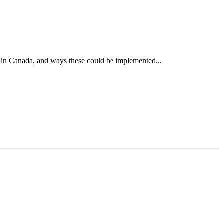
 in Canada, and ways these could be implemented...
аруун жигүүр