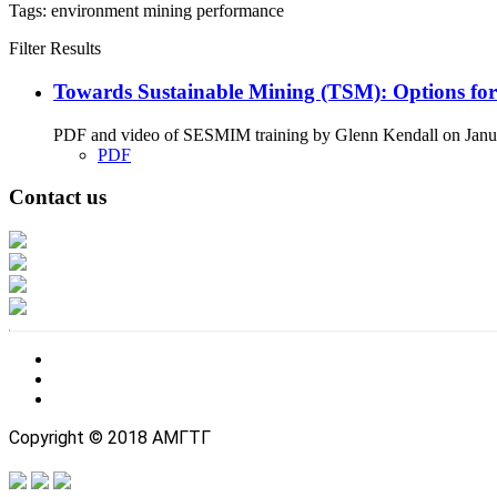
Tags:
environment
mining
performance
Filter Results
Towards Sustainable Mining (TSM): Options fo
PDF and video of SESMIM training by Glenn Kendall on January
PDF
Contact us
Address: Ашигт малтмал, газрын тосны газар, Монгол Улс, Улаанбаатар хо
Факс: 976-11-310370
Вэб админ: 976-51-263915
Цахим шуудан: info@mrpam.gov.mn
Copyright © 2018 АМГТГ