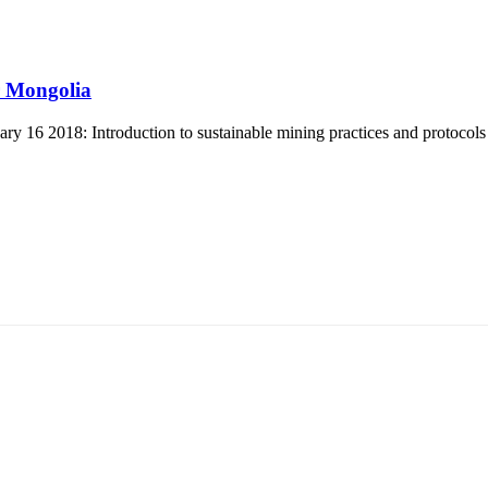
r Mongolia
 16 2018: Introduction to sustainable mining practices and protocols
т 15170, Чингэлтэй дүүрэг, Барилгачдын талбай-3, Засгийн газрын XII байр, б