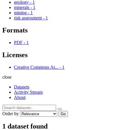
geology
-
1
minerals
-
1
mining
-
1
risk assessment
-
1
Formats
PDF
-
1
Licenses
Creative Commons At...
-
1
close
Datasets
Activity Stream
About
Order by
Go
1 dataset found