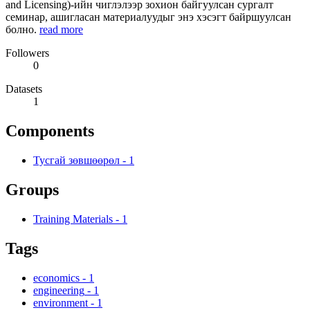
and Licensing)-ийн чиглэлээр зохион байгуулсан сургалт
семинар, ашигласан материалуудыг энэ хэсэгт байршуулсан
болно.
read more
Followers
0
Datasets
1
Components
Тусгай зөвшөөрөл
-
1
Groups
Training Materials
-
1
Tags
economics
-
1
engineering
-
1
environment
-
1