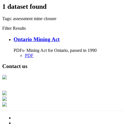
1 dataset found
Tags:
assessment
mine closure
Filter Results
Ontario Mining Act
PDFs- Mining Act for Ontario, passed in 1990
PDF
Contact us
Address: Ашигт малтмал, газрын тосны газар, Монгол Улс, Улаанбаатар
хот 15170, Чингэлтэй дүүрэг, Барилгачдын талбай-3, Засгийн газрын XII
байр, баруун жигүүр
Факс: 976-11-310370
Вэб админ: 976-51-263915
Цахим шуудан: info@mrpam.gov.mn