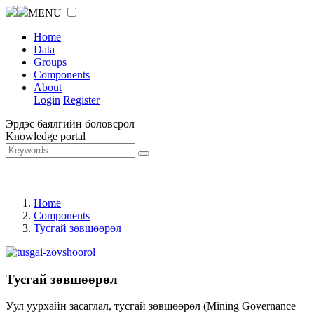
MENU
Home
Data
Groups
Components
About
Login
Register
Эрдэс баялгийн боловсрол
Knowledge portal
Home
Components
Тусгай зөвшөөрөл
Тусгай зөвшөөрөл
Уул уурхайн засаглал, тусгай зөвшөөрөл (Mining Governance