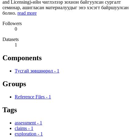
and Licensing)-ийн чиглэлээр зохион байгуулсан сургалт
семинар, ашигласан материалуудыг энэ хэсэгт байршуулсан
болно.
read more
Followers
0
Datasets
1
Components
Тусгай зөвшөөрөл
-
1
Groups
Reference Files
-
1
Tags
assessment
-
1
claims
-
1
exploration
-
1