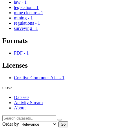
law
-
1
legislation
-
1
mine closure
-
1
mining
-
1
regulations
-
1
surveying
-
1
Formats
PDF
-
1
Licenses
Creative Commons At...
-
1
close
Datasets
Activity Stream
About
Order by
Go