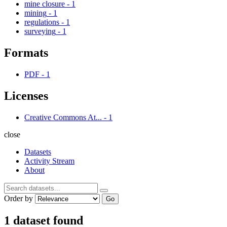
mine closure
-
1
mining
-
1
regulations
-
1
surveying
-
1
Formats
PDF
-
1
Licenses
Creative Commons At...
-
1
close
Datasets
Activity Stream
About
Order by
Go
1 dataset found