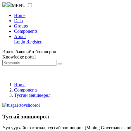
MENU
Home
Data
Groups
Components
About
Login
Register
Эрдэс баялгийн боловсрол
Knowledge portal
Home
Components
Тусгай зөвшөөрөл
Тусгай зөвшөөрөл
Уул уурхайн засаглал, тусгай зөвшөөрөл (Mining Governance an