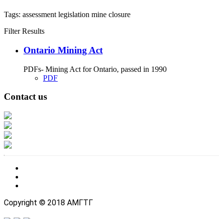
Tags:
assessment
legislation
mine closure
Filter Results
Ontario Mining Act
PDFs- Mining Act for Ontario, passed in 1990
PDF
Contact us
Address: Ашигт малтмал, газрын тосны газар, Монгол Улс, Улаанбаатар хо
Факс: 976-11-310370
Вэб админ: 976-51-263915
Цахим шуудан: info@mrpam.gov.mn
Copyright © 2018 АМГТГ