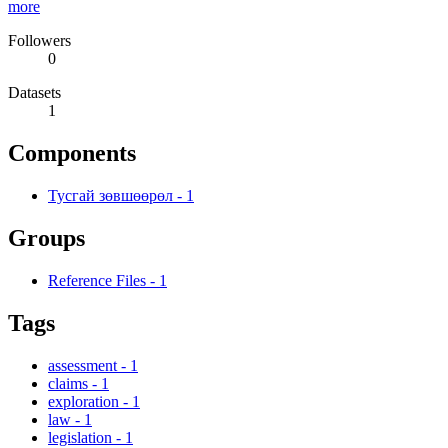
more
Followers
0
Datasets
1
Components
Тусгай зөвшөөрөл
-
1
Groups
Reference Files
-
1
Tags
assessment
-
1
claims
-
1
exploration
-
1
law
-
1
legislation
-
1