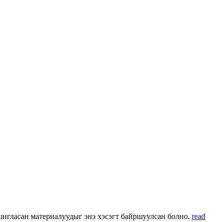
 ашигласан материалуудыг энэ хэсэгт байршуулсан болно.
read