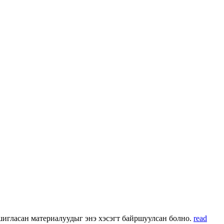
 ашигласан материалуудыг энэ хэсэгт байршуулсан болно.
read