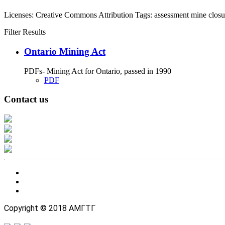
Licenses:
Creative Commons Attribution
Tags:
assessment
mine closu
Filter Results
Ontario Mining Act
PDFs- Mining Act for Ontario, passed in 1990
PDF
Contact us
Address: Ашигт малтмал, газрын тосны газар, Монгол Улс, Улаанбаатар хо
Факс: 976-11-310370
Вэб админ: 976-51-263915
Цахим шуудан: info@mrpam.gov.mn
Copyright © 2018 АМГТГ