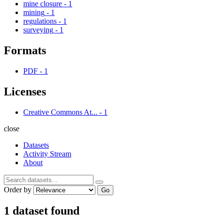
mine closure
-
1
mining
-
1
regulations
-
1
surveying
-
1
Formats
PDF
-
1
Licenses
Creative Commons At...
-
1
close
Datasets
Activity Stream
About
Order by
Go
1 dataset found