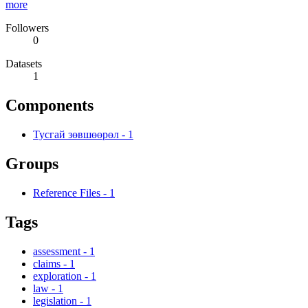
more
Followers
0
Datasets
1
Components
Тусгай зөвшөөрөл
-
1
Groups
Reference Files
-
1
Tags
assessment
-
1
claims
-
1
exploration
-
1
law
-
1
legislation
-
1