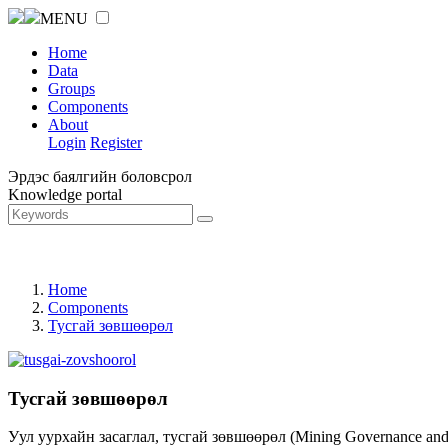
MENU
Home
Data
Groups
Components
About
Login
Register
Эрдэс баялгийн боловсрол
Knowledge portal
Home
Components
Тусгай зөвшөөрөл
Тусгай зөвшөөрөл
Уул уурхайн засаглал, тусгай зөвшөөрөл (Mining Governance an