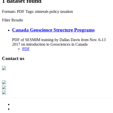
1 dataset found
Formats:
PDF
Tags:
minerals
policy
taxation
Filter Results
Canada Geoscience Structure Programs
PDF of SESMIM training by Dallas Davis from Nov. 6-13
2017 on introduction to Geosciences in Canada
PDF
Contact us
Address: Ашигт малтмал, газрын тосны газар, Монгол Улс, Улаанбаатар
хот 15170, Чингэлтэй дүүрэг, Барилгачдын талбай-3, Засгийн газрын XII
байр, баруун жигүүр
Факс: 976-11-310370
Вэб админ: 976-51-263915
Цахим шуудан: info@mrpam.gov.mn