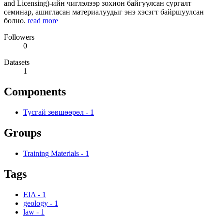
and Licensing)-ийн чиглэлээр зохион байгуулсан сургалт
семинар, ашигласан материалуудыг энэ хэсэгт байршуулсан
болно.
read more
Followers
0
Datasets
1
Components
Тусгай зөвшөөрөл
-
1
Groups
Training Materials
-
1
Tags
EIA
-
1
geology
-
1
law
-
1