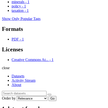
minerals
-
1
policy
-
1
taxation
-
1
Show Only Popular Tags
Formats
PDF
-
1
Licenses
Creative Commons At...
-
1
close
Datasets
Activity Stream
About
Order by
Go