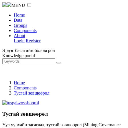
MENU
Home
Data
Groups
Components
About
Login
Register
Эрдэс баялгийн боловсрол
Knowledge portal
Home
Components
Тусгай зөвшөөрөл
Тусгай зөвшөөрөл
Уул уурхайн засаглал, тусгай зөвшөөрөл (Mining Governance