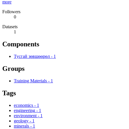
more
Followers
0
Datasets
1
Components
Тусгай зөвшөөрөл
-
1
Groups
Training Materials
-
1
Tags
economics
-
1
engineering
-
1
environment
-
1
geology
-
1
minerals
-
1