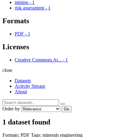
mining
-
1
risk assessment
-
1
Formats
PDF
-
1
Licenses
Creative Commons At...
-
1
close
Datasets
Activity Stream
About
Order by
Go
1 dataset found
Formats:
PDF
Tags:
minerals
engineering