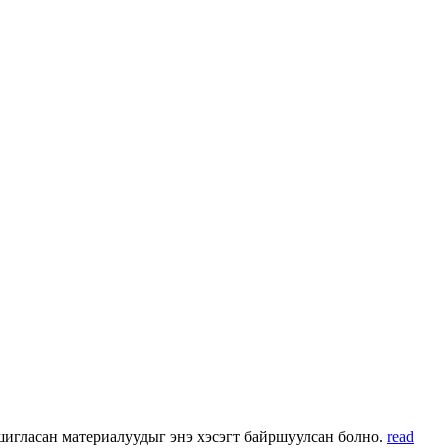
 ашигласан материалуудыг энэ хэсэгт байршуулсан болно.
read