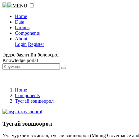
MENU
Home
Data
Groups
Components
About
Login
Register
Эрдэс баялгийн боловсрол
Knowledge portal
Home
Components
Тусгай зөвшөөрөл
Тусгай зөвшөөрөл
Уул уурхайн засаглал, тусгай зөвшөөрөл (Mining Governance an