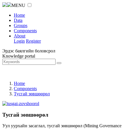
MENU
Home
Data
Groups
Components
About
Login
Register
Эрдэс баялгийн боловсрол
Knowledge portal
Home
Components
Тусгай зөвшөөрөл
Тусгай зөвшөөрөл
Уул уурхайн засаглал, тусгай зөвшөөрөл (Mining Governance