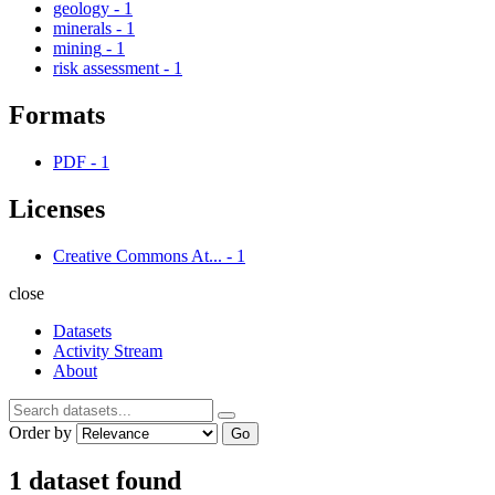
geology
-
1
minerals
-
1
mining
-
1
risk assessment
-
1
Formats
PDF
-
1
Licenses
Creative Commons At...
-
1
close
Datasets
Activity Stream
About
Order by
Go
1 dataset found