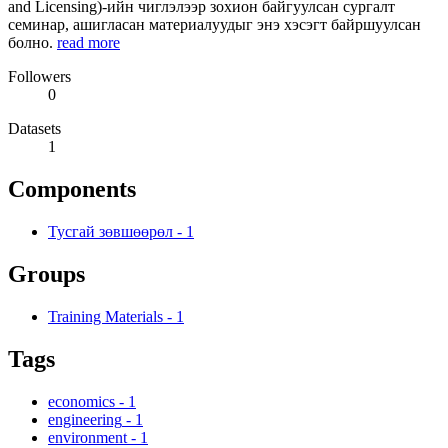
and Licensing)-ийн чиглэлээр зохион байгуулсан сургалт
семинар, ашигласан материалуудыг энэ хэсэгт байршуулсан
болно.
read more
Followers
0
Datasets
1
Components
Тусгай зөвшөөрөл
-
1
Groups
Training Materials
-
1
Tags
economics
-
1
engineering
-
1
environment
-
1