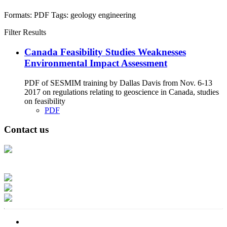
Formats:
PDF
Tags:
geology
engineering
Filter Results
Canada Feasibility Studies Weaknesses
Environmental Impact Assessment
PDF of SESMIM training by Dallas Davis from Nov. 6-13
2017 on regulations relating to geoscience in Canada, studies
on feasibility
PDF
Contact us
Address: Ашигт малтмал, газрын тосны газар, Монгол Улс, Улаанбаатар
хот 15170, Чингэлтэй дүүрэг, Барилгачдын талбай-3, Засгийн газрын XII
байр, баруун жигүүр
Факс: 976-11-310370
Вэб админ: 976-51-263915
Цахим шуудан: info@mrpam.gov.mn