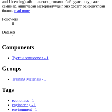
and Licensing)-ийн чиглэлээр зохион байгуулсан сургалт
семинар, ашигласан материалуудыг энэ хэсэгт байршуулсан
болно.
read more
Followers
0
Datasets
1
Components
Тусгай зөвшөөрөл
-
1
Groups
Training Materials
-
1
Tags
economics
-
1
engineering
-
1
environment
-
1