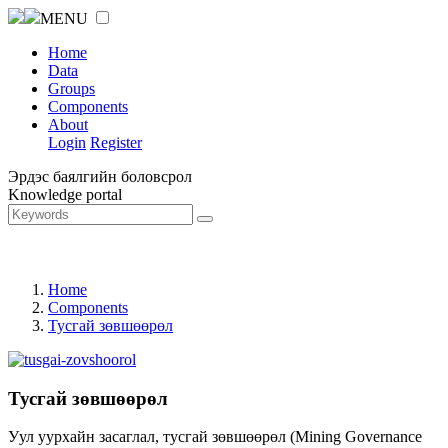
MENU
Home
Data
Groups
Components
About
Login
Register
Эрдэс баялгийн боловсрол
Knowledge portal
Home
Components
Тусгай зөвшөөрөл
Тусгай зөвшөөрөл
Уул уурхайн засаглал, тусгай зөвшөөрөл (Mining Governance