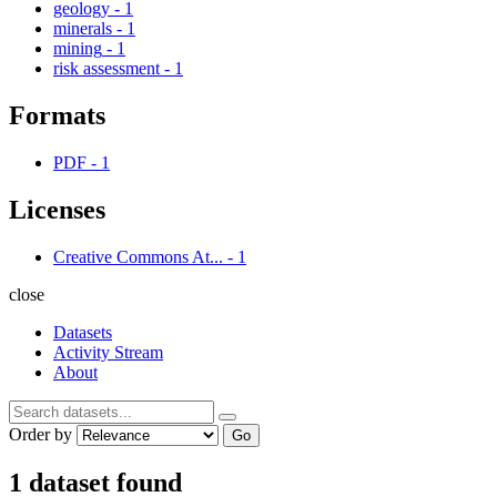
geology
-
1
minerals
-
1
mining
-
1
risk assessment
-
1
Formats
PDF
-
1
Licenses
Creative Commons At...
-
1
close
Datasets
Activity Stream
About
Order by
Go
1 dataset found