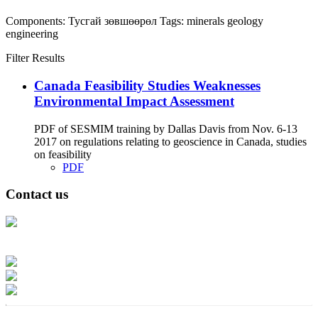
Components:
Тусгай зөвшөөрөл
Tags:
minerals
geology
engineering
Filter Results
Canada Feasibility Studies Weaknesses
Environmental Impact Assessment
PDF of SESMIM training by Dallas Davis from Nov. 6-13
2017 on regulations relating to geoscience in Canada, studies
on feasibility
PDF
Contact us
Address: Ашигт малтмал, газрын тосны газар, Монгол Улс, Улаанбаатар
хот 15170, Чингэлтэй дүүрэг, Барилгачдын талбай-3, Засгийн газрын XII
байр, баруун жигүүр
Факс: 976-11-310370
Вэб админ: 976-51-263915
Цахим шуудан: info@mrpam.gov.mn