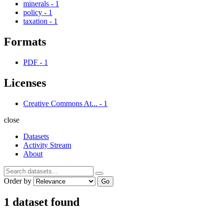
minerals
-
1
policy
-
1
taxation
-
1
Formats
PDF
-
1
Licenses
Creative Commons At...
-
1
close
Datasets
Activity Stream
About
Order by
Go
1 dataset found