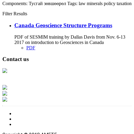
Components:
Тусгай зөвшөөрөл
Tags:
law
minerals
policy
taxation
Filter Results
Canada Geoscience Structure Programs
PDF of SESMIM training by Dallas Davis from Nov. 6-13
2017 on introduction to Geosciences in Canada
PDF
Contact us
Address: Ашигт малтмал, газрын тосны газар, Монгол Улс, Улаанбаатар
хот 15170, Чингэлтэй дүүрэг, Барилгачдын талбай-3, Засгийн газрын XII
байр, баруун жигүүр
Факс: 976-11-310370
Вэб админ: 976-51-263915
Цахим шуудан: info@mrpam.gov.mn