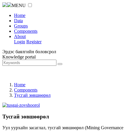
MENU
Home
Data
Groups
Components
About
Login
Register
Эрдэс баялгийн боловсрол
Knowledge portal
Home
Components
Тусгай зөвшөөрөл
Тусгай зөвшөөрөл
Уул уурхайн засаглал, тусгай зөвшөөрөл (Mining Governance