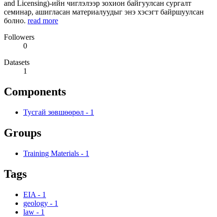
and Licensing)-ийн чиглэлээр зохион байгуулсан сургалт
семинар, ашигласан материалуудыг энэ хэсэгт байршуулсан
болно.
read more
Followers
0
Datasets
1
Components
Тусгай зөвшөөрөл
-
1
Groups
Training Materials
-
1
Tags
EIA
-
1
geology
-
1
law
-
1