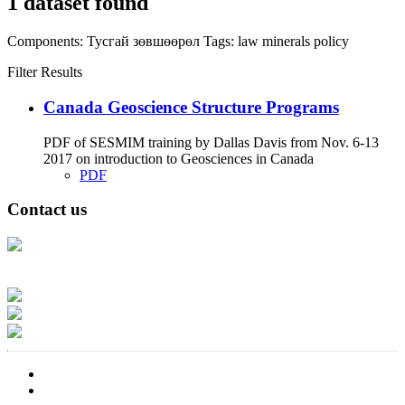
1 dataset found
Components:
Тусгай зөвшөөрөл
Tags:
law
minerals
policy
Filter Results
Canada Geoscience Structure Programs
PDF of SESMIM training by Dallas Davis from Nov. 6-13
2017 on introduction to Geosciences in Canada
PDF
Contact us
Address: Ашигт малтмал, газрын тосны газар, Монгол Улс, Улаанбаатар
хот 15170, Чингэлтэй дүүрэг, Барилгачдын талбай-3, Засгийн газрын XII
байр, баруун жигүүр
Факс: 976-11-310370
Вэб админ: 976-51-263915
Цахим шуудан: info@mrpam.gov.mn