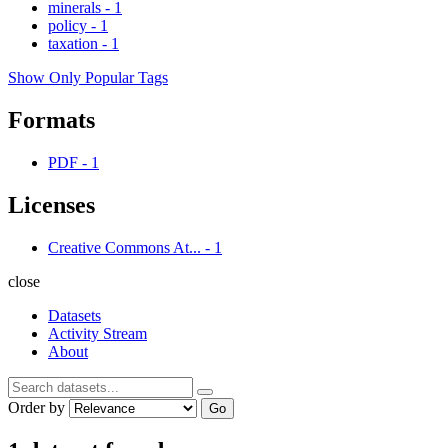
minerals
-
1
policy
-
1
taxation
-
1
Show Only Popular Tags
Formats
PDF
-
1
Licenses
Creative Commons At...
-
1
close
Datasets
Activity Stream
About
Order by
Go