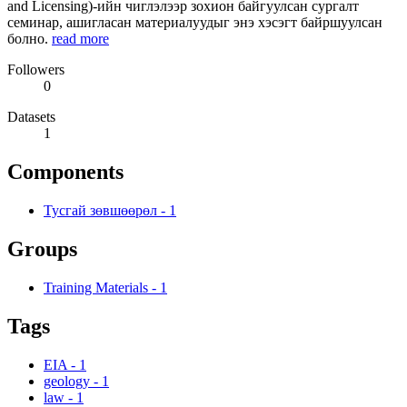
and Licensing)-ийн чиглэлээр зохион байгуулсан сургалт
семинар, ашигласан материалуудыг энэ хэсэгт байршуулсан
болно.
read more
Followers
0
Datasets
1
Components
Тусгай зөвшөөрөл
-
1
Groups
Training Materials
-
1
Tags
EIA
-
1
geology
-
1
law
-
1