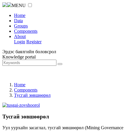
MENU
Home
Data
Groups
Components
About
Login
Register
Эрдэс баялгийн боловсрол
Knowledge portal
Home
Components
Тусгай зөвшөөрөл
Тусгай зөвшөөрөл
Уул уурхайн засаглал, тусгай зөвшөөрөл (Mining Governance