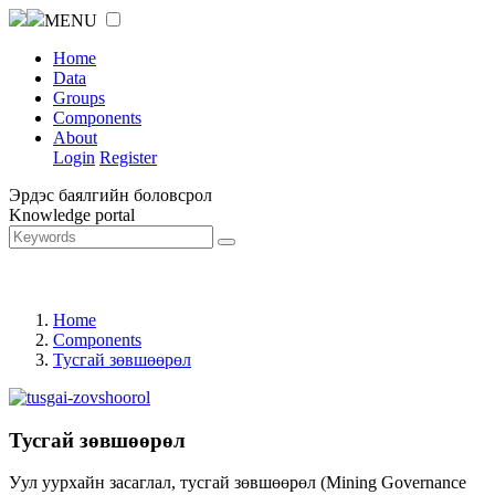
MENU
Home
Data
Groups
Components
About
Login
Register
Эрдэс баялгийн боловсрол
Knowledge portal
Home
Components
Тусгай зөвшөөрөл
Тусгай зөвшөөрөл
Уул уурхайн засаглал, тусгай зөвшөөрөл (Mining Governance