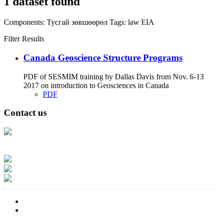
1 dataset found
Components:
Тусгай зөвшөөрөл
Tags:
law
EIA
Filter Results
Canada Geoscience Structure Programs
PDF of SESMIM training by Dallas Davis from Nov. 6-13
2017 on introduction to Geosciences in Canada
PDF
Contact us
Address: Ашигт малтмал, газрын тосны газар, Монгол Улс, Улаанбаатар
хот 15170, Чингэлтэй дүүрэг, Барилгачдын талбай-3, Засгийн газрын XII
байр, баруун жигүүр
Факс: 976-11-310370
Вэб админ: 976-51-263915
Цахим шуудан: info@mrpam.gov.mn