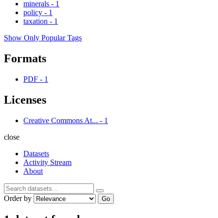
minerals
-
1
policy
-
1
taxation
-
1
Show Only Popular Tags
Formats
PDF
-
1
Licenses
Creative Commons At...
-
1
close
Datasets
Activity Stream
About
Order by
Go