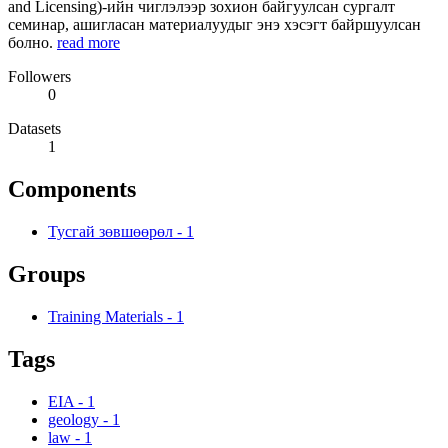
and Licensing)-ийн чиглэлээр зохион байгуулсан сургалт
семинар, ашигласан материалуудыг энэ хэсэгт байршуулсан
болно.
read more
Followers
0
Datasets
1
Components
Тусгай зөвшөөрөл
-
1
Groups
Training Materials
-
1
Tags
EIA
-
1
geology
-
1
law
-
1