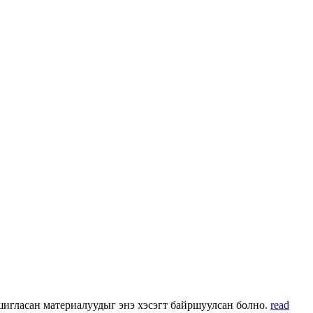
 ашигласан материалуудыг энэ хэсэгт байршуулсан болно.
read