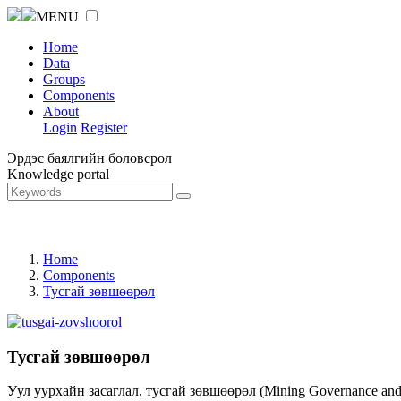
MENU
Home
Data
Groups
Components
About
Login
Register
Эрдэс баялгийн боловсрол
Knowledge portal
Home
Components
Тусгай зөвшөөрөл
Тусгай зөвшөөрөл
Уул уурхайн засаглал, тусгай зөвшөөрөл (Mining Governance an