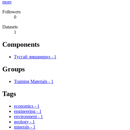
more
Followers
0
Datasets
1
Components
Тусгай зөвшөөрөл
-
1
Groups
Training Materials
-
1
Tags
economics
-
1
engineering
-
1
environment
-
1
geology
-
1
minerals
-
1