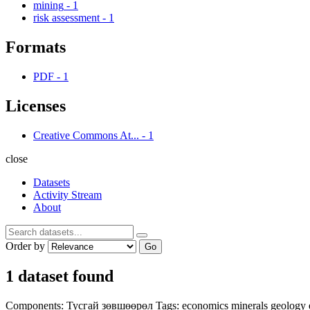
mining
-
1
risk assessment
-
1
Formats
PDF
-
1
Licenses
Creative Commons At...
-
1
close
Datasets
Activity Stream
About
Order by
Go
1 dataset found
Components:
Тусгай зөвшөөрөл
Tags:
economics
minerals
geology