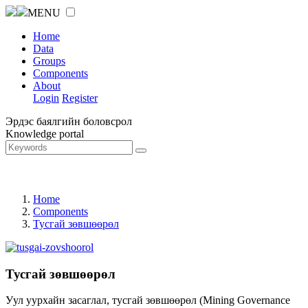
MENU
Home
Data
Groups
Components
About
Login
Register
Эрдэс баялгийн боловсрол
Knowledge portal
Home
Components
Тусгай зөвшөөрөл
Тусгай зөвшөөрөл
Уул уурхайн засаглал, тусгай зөвшөөрөл (Mining Governance