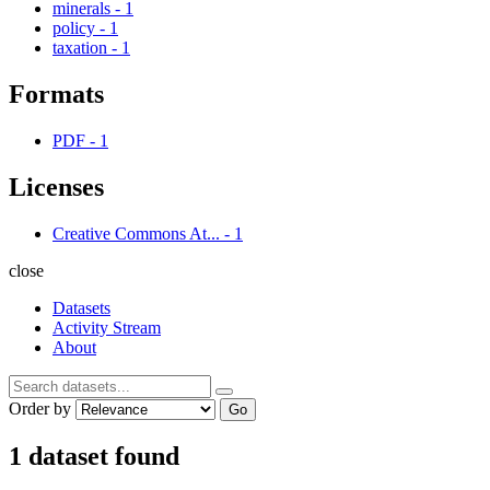
minerals
-
1
policy
-
1
taxation
-
1
Formats
PDF
-
1
Licenses
Creative Commons At...
-
1
close
Datasets
Activity Stream
About
Order by
Go
1 dataset found