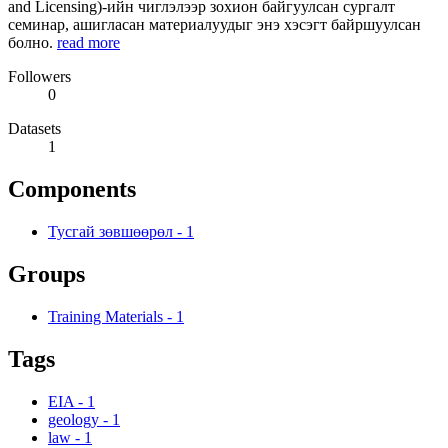
and Licensing)-ийн чиглэлээр зохион байгуулсан сургалт
семинар, ашигласан материалуудыг энэ хэсэгт байршуулсан
болно.
read more
Followers
0
Datasets
1
Components
Тусгай зөвшөөрөл
-
1
Groups
Training Materials
-
1
Tags
EIA
-
1
geology
-
1
law
-
1