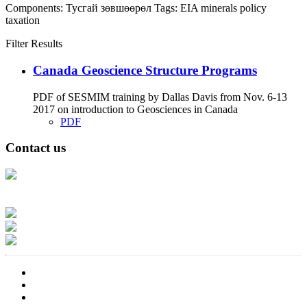
Components:
Тусгай зөвшөөрөл
Tags:
EIA
minerals
policy
taxation
Filter Results
Canada Geoscience Structure Programs
PDF of SESMIM training by Dallas Davis from Nov. 6-13
2017 on introduction to Geosciences in Canada
PDF
Contact us
Address: Ашигт малтмал, газрын тосны газар, Монгол Улс, Улаанбаатар
хот 15170, Чингэлтэй дүүрэг, Барилгачдын талбай-3, Засгийн газрын XII
байр, баруун жигүүр
Факс: 976-11-310370
Вэб админ: 976-51-263915
Цахим шуудан: info@mrpam.gov.mn