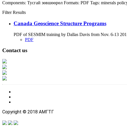
Components:
Тусгай зөвшөөрөл
Formats:
PDF
Tags:
minerals
polic
Filter Results
Canada Geoscience Structure Programs
PDF of SESMIM training by Dallas Davis from Nov. 6-13 2017
PDF
Contact us
Address: Ашигт малтмал, газрын тосны газар, Монгол Улс, Улаанбаатар хо
Факс: 976-11-310370
Вэб админ: 976-51-263915
Цахим шуудан: info@mrpam.gov.mn
Copyright © 2018 АМГТГ