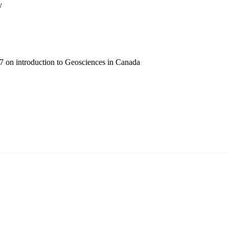
y
 on introduction to Geosciences in Canada
т 15170, Чингэлтэй дүүрэг, Барилгачдын талбай-3, Засгийн газрын XII байр, б