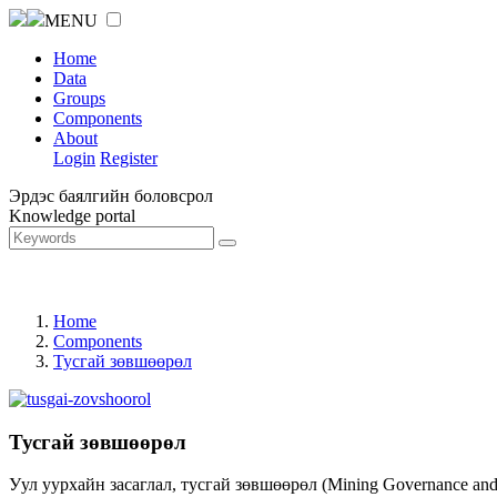
MENU
Home
Data
Groups
Components
About
Login
Register
Эрдэс баялгийн боловсрол
Knowledge portal
Home
Components
Тусгай зөвшөөрөл
Тусгай зөвшөөрөл
Уул уурхайн засаглал, тусгай зөвшөөрөл (Mining Governance an