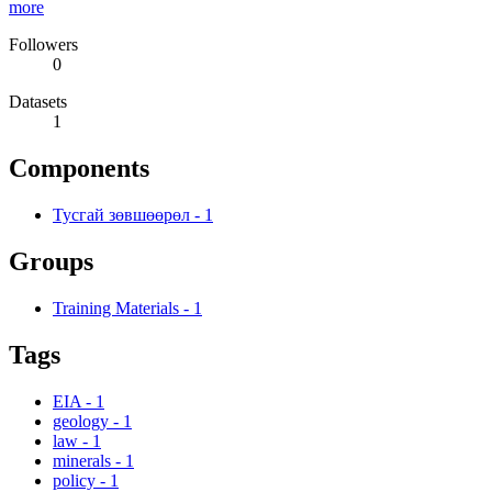
more
Followers
0
Datasets
1
Components
Тусгай зөвшөөрөл
-
1
Groups
Training Materials
-
1
Tags
EIA
-
1
geology
-
1
law
-
1
minerals
-
1
policy
-
1