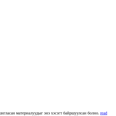
 ашигласан материалуудыг энэ хэсэгт байршуулсан болно.
read