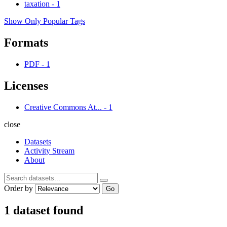
taxation
-
1
Show Only Popular Tags
Formats
PDF
-
1
Licenses
Creative Commons At...
-
1
close
Datasets
Activity Stream
About
Order by
Go
1 dataset found