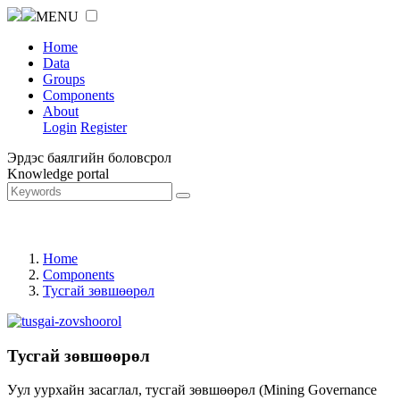
MENU
Home
Data
Groups
Components
About
Login
Register
Эрдэс баялгийн боловсрол
Knowledge portal
Home
Components
Тусгай зөвшөөрөл
Тусгай зөвшөөрөл
Уул уурхайн засаглал, тусгай зөвшөөрөл (Mining Governance