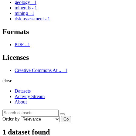
geology
-
1
minerals
-
1
mining
-
1
risk assessment
-
1
Formats
PDF
-
1
Licenses
Creative Commons At...
-
1
close
Datasets
Activity Stream
About
Order by
Go
1 dataset found