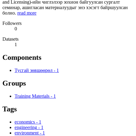
and Licensing)-ийн чиглэлээр зохион байгуулсан сургалт
семинар, ашигласан материалуудыг энэ хэсэгт байршуулсан
болно.
read more
Followers
0
Datasets
1
Components
Тусгай зөвшөөрөл
-
1
Groups
Training Materials
-
1
Tags
economics
-
1
engineering
-
1
environment
-
1