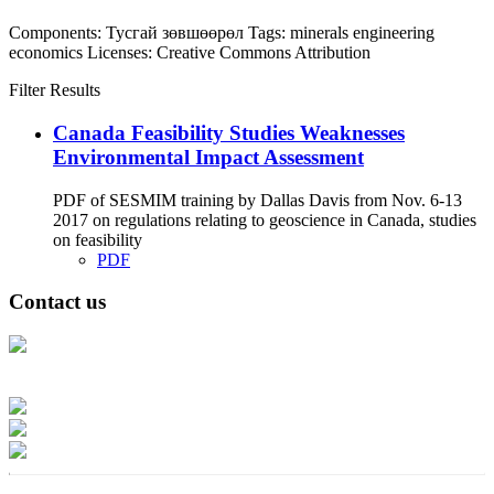
Components:
Тусгай зөвшөөрөл
Tags:
minerals
engineering
economics
Licenses:
Creative Commons Attribution
Filter Results
Canada Feasibility Studies Weaknesses
Environmental Impact Assessment
PDF of SESMIM training by Dallas Davis from Nov. 6-13
2017 on regulations relating to geoscience in Canada, studies
on feasibility
PDF
Contact us
Address: Ашигт малтмал, газрын тосны газар, Монгол Улс, Улаанбаатар
хот 15170, Чингэлтэй дүүрэг, Барилгачдын талбай-3, Засгийн газрын XII
байр, баруун жигүүр
Факс: 976-11-310370
Вэб админ: 976-51-263915
Цахим шуудан: info@mrpam.gov.mn