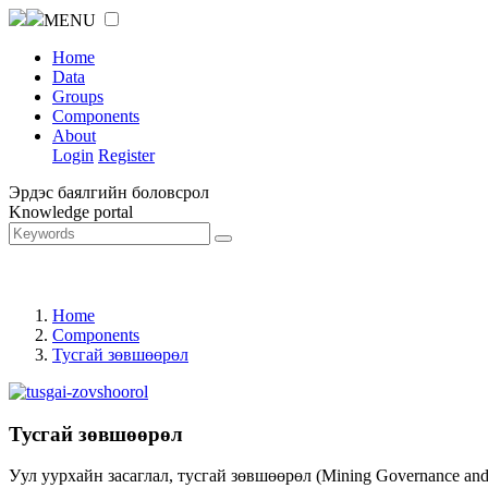
MENU
Home
Data
Groups
Components
About
Login
Register
Эрдэс баялгийн боловсрол
Knowledge portal
Home
Components
Тусгай зөвшөөрөл
Тусгай зөвшөөрөл
Уул уурхайн засаглал, тусгай зөвшөөрөл (Mining Governance an