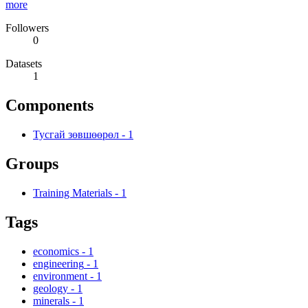
more
Followers
0
Datasets
1
Components
Тусгай зөвшөөрөл
-
1
Groups
Training Materials
-
1
Tags
economics
-
1
engineering
-
1
environment
-
1
geology
-
1
minerals
-
1