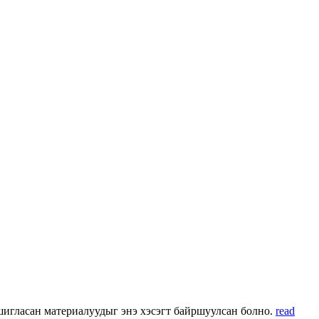
 ашигласан материалуудыг энэ хэсэгт байршуулсан болно.
read