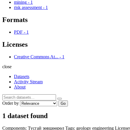
mining
-
1
risk assessment
-
1
Formats
PDF
-
1
Licenses
Creative Commons At...
-
1
close
Datasets
Activity Stream
About
Order by
Go
1 dataset found
Components:
Тусгай зөвшөөрөл
Tags:
geology
engineering
License