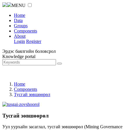
MENU
Home
Data
Groups
Components
About
Login
Register
Эрдэс баялгийн боловсрол
Knowledge portal
Home
Components
Тусгай зөвшөөрөл
Тусгай зөвшөөрөл
Уул уурхайн засаглал, тусгай зөвшөөрөл (Mining Governance