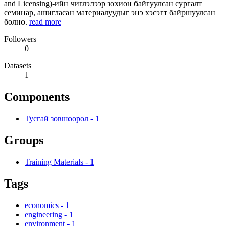
and Licensing)-ийн чиглэлээр зохион байгуулсан сургалт
семинар, ашигласан материалуудыг энэ хэсэгт байршуулсан
болно.
read more
Followers
0
Datasets
1
Components
Тусгай зөвшөөрөл
-
1
Groups
Training Materials
-
1
Tags
economics
-
1
engineering
-
1
environment
-
1