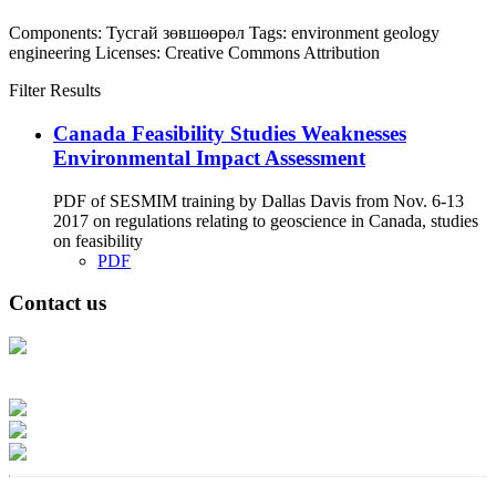
Components:
Тусгай зөвшөөрөл
Tags:
environment
geology
engineering
Licenses:
Creative Commons Attribution
Filter Results
Canada Feasibility Studies Weaknesses
Environmental Impact Assessment
PDF of SESMIM training by Dallas Davis from Nov. 6-13
2017 on regulations relating to geoscience in Canada, studies
on feasibility
PDF
Contact us
Address: Ашигт малтмал, газрын тосны газар, Монгол Улс, Улаанбаатар
хот 15170, Чингэлтэй дүүрэг, Барилгачдын талбай-3, Засгийн газрын XII
байр, баруун жигүүр
Факс: 976-11-310370
Вэб админ: 976-51-263915
Цахим шуудан: info@mrpam.gov.mn