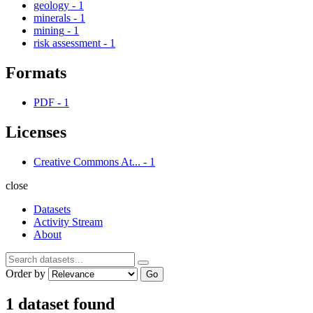
geology
-
1
minerals
-
1
mining
-
1
risk assessment
-
1
Formats
PDF
-
1
Licenses
Creative Commons At...
-
1
close
Datasets
Activity Stream
About
Order by
Go
1 dataset found