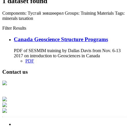
1 dataset found
Components:
Тусгай зөвшөөрөл
Groups:
Training Materials
Tags:
minerals
taxation
Filter Results
Canada Geoscience Structure Programs
PDF of SESMIM training by Dallas Davis from Nov. 6-13
2017 on introduction to Geosciences in Canada
PDF
Contact us
Address: Ашигт малтмал, газрын тосны газар, Монгол Улс, Улаанбаатар
хот 15170, Чингэлтэй дүүрэг, Барилгачдын талбай-3, Засгийн газрын XII
байр, баруун жигүүр
Факс: 976-11-310370
Вэб админ: 976-51-263915
Цахим шуудан: info@mrpam.gov.mn