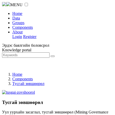
MENU
Home
Data
Groups
Components
About
Login
Register
Эрдэс баялгийн боловсрол
Knowledge portal
Home
Components
Тусгай зөвшөөрөл
Тусгай зөвшөөрөл
Уул уурхайн засаглал, тусгай зөвшөөрөл (Mining Governance