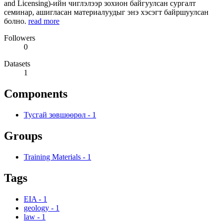
and Licensing)-ийн чиглэлээр зохион байгуулсан сургалт
семинар, ашигласан материалуудыг энэ хэсэгт байршуулсан
болно.
read more
Followers
0
Datasets
1
Components
Тусгай зөвшөөрөл
-
1
Groups
Training Materials
-
1
Tags
EIA
-
1
geology
-
1
law
-
1