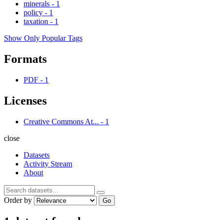
minerals
-
1
policy
-
1
taxation
-
1
Show Only Popular Tags
Formats
PDF
-
1
Licenses
Creative Commons At...
-
1
close
Datasets
Activity Stream
About
Order by
Go