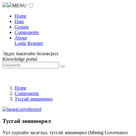
MENU
Home
Data
Groups
Components
About
Login
Register
Эрдэс баялгийн боловсрол
Knowledge portal
Home
Components
Тусгай зөвшөөрөл
Тусгай зөвшөөрөл
Уул уурхайн засаглал, тусгай зөвшөөрөл (Mining Governance