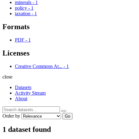
minerals
-
1
policy
-
1
taxation
-
1
Formats
PDF
-
1
Licenses
Creative Commons At...
-
1
close
Datasets
Activity Stream
About
Order by
Go
1 dataset found