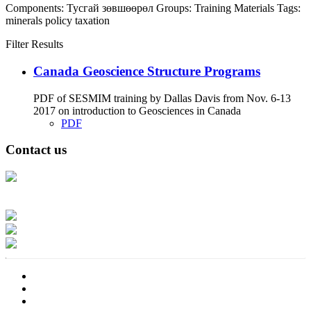
Components:
Тусгай зөвшөөрөл
Groups:
Training Materials
Tags:
minerals
policy
taxation
Filter Results
Canada Geoscience Structure Programs
PDF of SESMIM training by Dallas Davis from Nov. 6-13
2017 on introduction to Geosciences in Canada
PDF
Contact us
Address: Ашигт малтмал, газрын тосны газар, Монгол Улс, Улаанбаатар
хот 15170, Чингэлтэй дүүрэг, Барилгачдын талбай-3, Засгийн газрын XII
байр, баруун жигүүр
Факс: 976-11-310370
Вэб админ: 976-51-263915
Цахим шуудан: info@mrpam.gov.mn