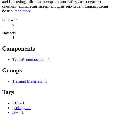
and Licensing)-ийн чиглэлээр зохион байгуулсан сургалт
семинар, ашигласан материалуудыг энэ хэсэгт байршуулсан
болно.
read more
Followers
0
Datasets
1
Components
Тусгай зөвшөөрөл
-
1
Groups
Training Materials
-
1
Tags
EIA
-
1
geology
-
1
law
-
1