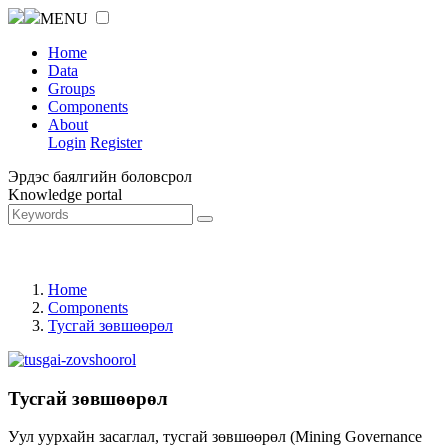
MENU
Home
Data
Groups
Components
About
Login
Register
Эрдэс баялгийн боловсрол
Knowledge portal
Home
Components
Тусгай зөвшөөрөл
Тусгай зөвшөөрөл
Уул уурхайн засаглал, тусгай зөвшөөрөл (Mining Governance