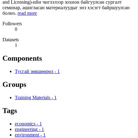
and Licensing)-ийн чиглэлээр зохион байгуулсан сургалт
семинар, ашигласан материалуудыг энэ хэсэгт байршуулсан
болно.
read more
Followers
0
Datasets
1
Components
Тусгай зөвшөөрөл
-
1
Groups
Training Materials
-
1
Tags
economics
-
1
engineering
-
1
environment
-
1