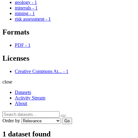
geology
-
1
minerals
-
1
mining
-
1
risk assessment
-
1
Formats
PDF
-
1
Licenses
Creative Commons At...
-
1
close
Datasets
Activity Stream
About
Order by
Go
1 dataset found