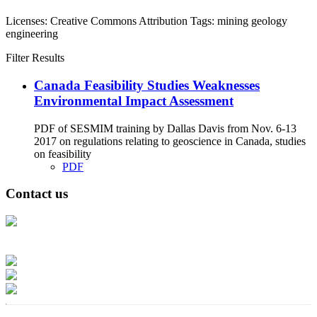
Licenses:
Creative Commons Attribution
Tags:
mining
geology
engineering
Filter Results
Canada Feasibility Studies Weaknesses
Environmental Impact Assessment
PDF of SESMIM training by Dallas Davis from Nov. 6-13
2017 on regulations relating to geoscience in Canada, studies
on feasibility
PDF
Contact us
Address: Ашигт малтмал, газрын тосны газар, Монгол Улс, Улаанбаатар
хот 15170, Чингэлтэй дүүрэг, Барилгачдын талбай-3, Засгийн газрын XII
байр, баруун жигүүр
Факс: 976-11-310370
Вэб админ: 976-51-263915
Цахим шуудан: info@mrpam.gov.mn