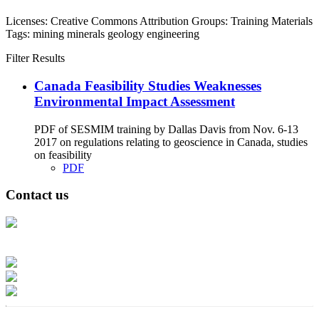
Licenses:
Creative Commons Attribution
Groups:
Training Materials
Tags:
mining
minerals
geology
engineering
Filter Results
Canada Feasibility Studies Weaknesses
Environmental Impact Assessment
PDF of SESMIM training by Dallas Davis from Nov. 6-13
2017 on regulations relating to geoscience in Canada, studies
on feasibility
PDF
Contact us
Address: Ашигт малтмал, газрын тосны газар, Монгол Улс, Улаанбаатар
хот 15170, Чингэлтэй дүүрэг, Барилгачдын талбай-3, Засгийн газрын XII
байр, баруун жигүүр
Факс: 976-11-310370
Вэб админ: 976-51-263915
Цахим шуудан: info@mrpam.gov.mn