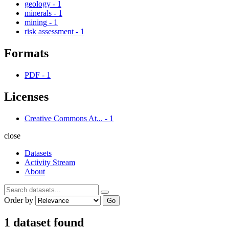
geology
-
1
minerals
-
1
mining
-
1
risk assessment
-
1
Formats
PDF
-
1
Licenses
Creative Commons At...
-
1
close
Datasets
Activity Stream
About
Order by
Go
1 dataset found