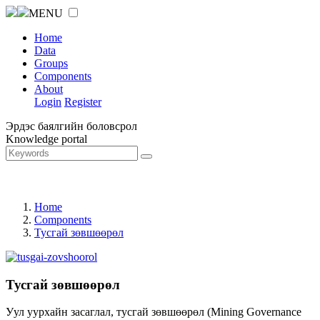
MENU
Home
Data
Groups
Components
About
Login
Register
Эрдэс баялгийн боловсрол
Knowledge portal
Home
Components
Тусгай зөвшөөрөл
Тусгай зөвшөөрөл
Уул уурхайн засаглал, тусгай зөвшөөрөл (Mining Governance