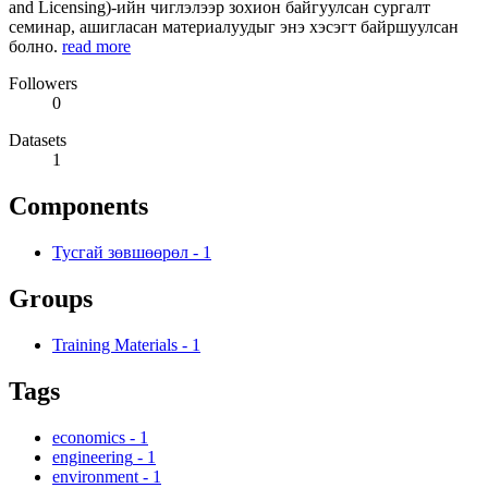
and Licensing)-ийн чиглэлээр зохион байгуулсан сургалт
семинар, ашигласан материалуудыг энэ хэсэгт байршуулсан
болно.
read more
Followers
0
Datasets
1
Components
Тусгай зөвшөөрөл
-
1
Groups
Training Materials
-
1
Tags
economics
-
1
engineering
-
1
environment
-
1