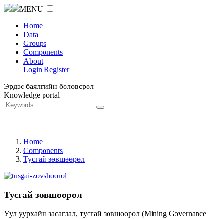
MENU
Home
Data
Groups
Components
About
Login
Register
Эрдэс баялгийн боловсрол
Knowledge portal
Home
Components
Тусгай зөвшөөрөл
Тусгай зөвшөөрөл
Уул уурхайн засаглал, тусгай зөвшөөрөл (Mining Governance