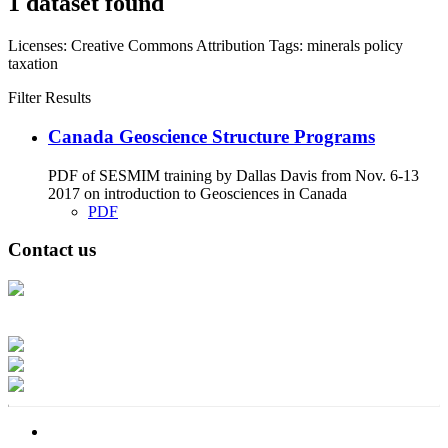
1 dataset found
Licenses:
Creative Commons Attribution
Tags:
minerals
policy
taxation
Filter Results
Canada Geoscience Structure Programs
PDF of SESMIM training by Dallas Davis from Nov. 6-13
2017 on introduction to Geosciences in Canada
PDF
Contact us
Address: Ашигт малтмал, газрын тосны газар, Монгол Улс, Улаанбаатар
хот 15170, Чингэлтэй дүүрэг, Барилгачдын талбай-3, Засгийн газрын XII
байр, баруун жигүүр
Факс: 976-11-310370
Вэб админ: 976-51-263915
Цахим шуудан: info@mrpam.gov.mn