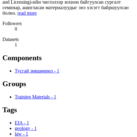
and Licensing)-ийн чиглэлээр зохион байгуулсан сургалт
семинар, ашигласан материалуудыг энэ хэсэгт байршуулсан
болно.
read more
Followers
0
Datasets
1
Components
Тусгай зөвшөөрөл
-
1
Groups
Training Materials
-
1
Tags
EIA
-
1
geology
-
1
law
-
1