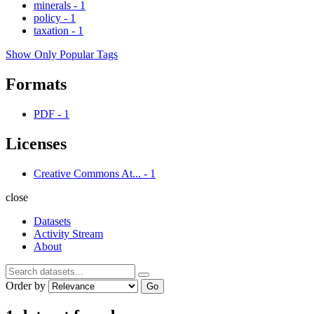
minerals
-
1
policy
-
1
taxation
-
1
Show Only Popular Tags
Formats
PDF
-
1
Licenses
Creative Commons At...
-
1
close
Datasets
Activity Stream
About
Order by
Go