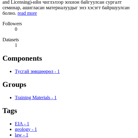
and Licensing)-ийн чиглэлээр зохион байгуулсан сургалт
семинар, ашигласан материалуудыг энэ хэсэгт байршуулсан
болно.
read more
Followers
0
Datasets
1
Components
Тусгай зөвшөөрөл
-
1
Groups
Training Materials
-
1
Tags
EIA
-
1
geology
-
1
law
-
1