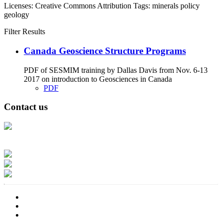
Licenses:
Creative Commons Attribution
Tags:
minerals
policy
geology
Filter Results
Canada Geoscience Structure Programs
PDF of SESMIM training by Dallas Davis from Nov. 6-13
2017 on introduction to Geosciences in Canada
PDF
Contact us
Address: Ашигт малтмал, газрын тосны газар, Монгол Улс, Улаанбаатар
хот 15170, Чингэлтэй дүүрэг, Барилгачдын талбай-3, Засгийн газрын XII
байр, баруун жигүүр
Факс: 976-11-310370
Вэб админ: 976-51-263915
Цахим шуудан: info@mrpam.gov.mn