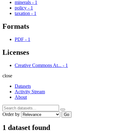
minerals
-
1
policy
-
1
taxation
-
1
Formats
PDF
-
1
Licenses
Creative Commons At...
-
1
close
Datasets
Activity Stream
About
Order by
Go
1 dataset found