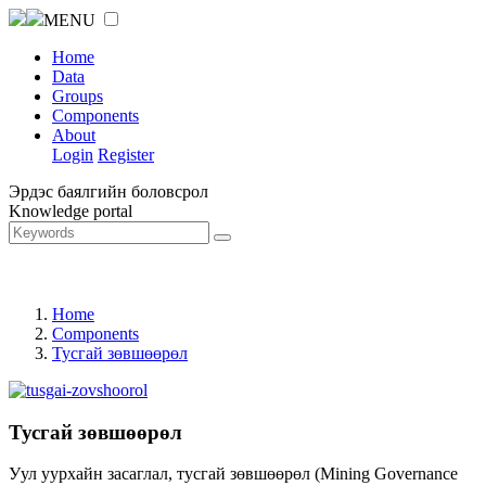
MENU
Home
Data
Groups
Components
About
Login
Register
Эрдэс баялгийн боловсрол
Knowledge portal
Home
Components
Тусгай зөвшөөрөл
Тусгай зөвшөөрөл
Уул уурхайн засаглал, тусгай зөвшөөрөл (Mining Governance