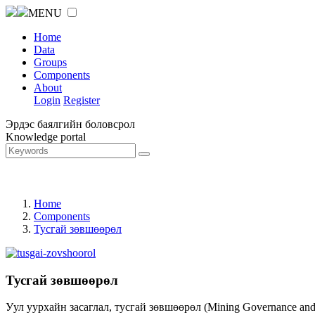
MENU
Home
Data
Groups
Components
About
Login
Register
Эрдэс баялгийн боловсрол
Knowledge portal
Home
Components
Тусгай зөвшөөрөл
Тусгай зөвшөөрөл
Уул уурхайн засаглал, тусгай зөвшөөрөл (Mining Governance an