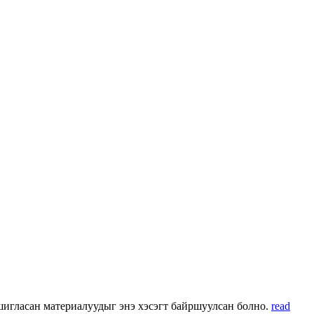
 ашигласан материалуудыг энэ хэсэгт байршуулсан болно.
read