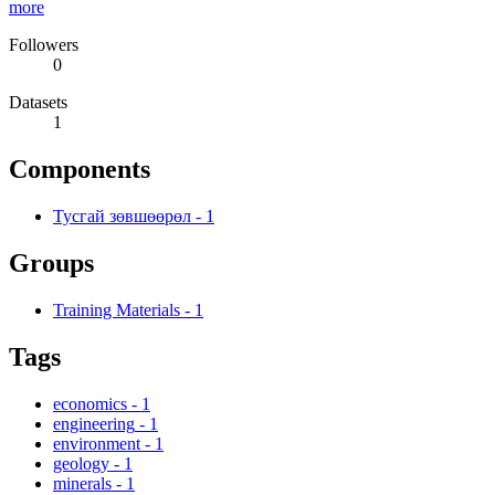
more
Followers
0
Datasets
1
Components
Тусгай зөвшөөрөл
-
1
Groups
Training Materials
-
1
Tags
economics
-
1
engineering
-
1
environment
-
1
geology
-
1
minerals
-
1