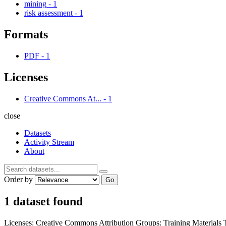
mining
-
1
risk assessment
-
1
Formats
PDF
-
1
Licenses
Creative Commons At...
-
1
close
Datasets
Activity Stream
About
Order by
Go
1 dataset found
Licenses:
Creative Commons Attribution
Groups:
Training Materials