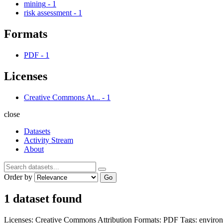
mining
-
1
risk assessment
-
1
Formats
PDF
-
1
Licenses
Creative Commons At...
-
1
close
Datasets
Activity Stream
About
Order by
Go
1 dataset found
Licenses:
Creative Commons Attribution
Formats:
PDF
Tags:
enviro