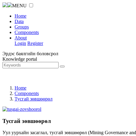
MENU
Home
Data
Groups
Components
About
Login
Register
Эрдэс баялгийн боловсрол
Knowledge portal
Home
Components
Тусгай зөвшөөрөл
Тусгай зөвшөөрөл
Уул уурхайн засаглал, тусгай зөвшөөрөл (Mining Governance an