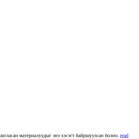
 ашигласан материалуудыг энэ хэсэгт байршуулсан болно.
read