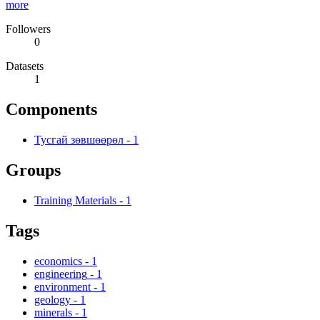
more
Followers
0
Datasets
1
Components
Тусгай зөвшөөрөл
-
1
Groups
Training Materials
-
1
Tags
economics
-
1
engineering
-
1
environment
-
1
geology
-
1
minerals
-
1