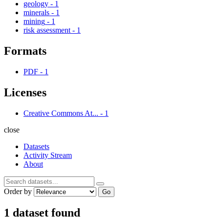
geology
-
1
minerals
-
1
mining
-
1
risk assessment
-
1
Formats
PDF
-
1
Licenses
Creative Commons At...
-
1
close
Datasets
Activity Stream
About
Order by
Go
1 dataset found