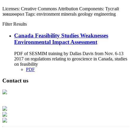
Licenses:
Creative Commons Attribution
Components:
Тусгай
зөвшөөрөл
Tags:
environment
minerals
geology
engineering
Filter Results
Canada Feasibility Studies Weaknesses
Environmental Impact Assessment
PDF of SESMIM training by Dallas Davis from Nov. 6-13
2017 on regulations relating to geoscience in Canada, studies
on feasibility
PDF
Contact us
Address: Ашигт малтмал, газрын тосны газар, Монгол Улс, Улаанбаатар
хот 15170, Чингэлтэй дүүрэг, Барилгачдын талбай-3, Засгийн газрын XII
байр, баруун жигүүр
Факс: 976-11-310370
Вэб админ: 976-51-263915
Цахим шуудан: info@mrpam.gov.mn