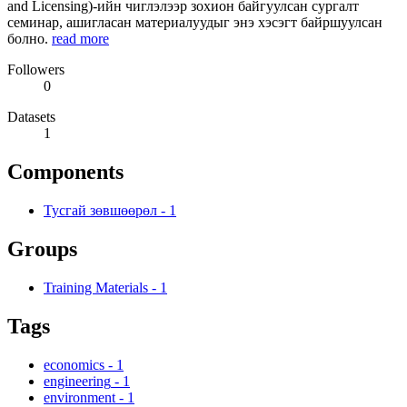
and Licensing)-ийн чиглэлээр зохион байгуулсан сургалт
семинар, ашигласан материалуудыг энэ хэсэгт байршуулсан
болно.
read more
Followers
0
Datasets
1
Components
Тусгай зөвшөөрөл
-
1
Groups
Training Materials
-
1
Tags
economics
-
1
engineering
-
1
environment
-
1