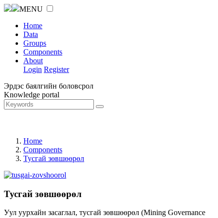
MENU
Home
Data
Groups
Components
About
Login
Register
Эрдэс баялгийн боловсрол
Knowledge portal
Home
Components
Тусгай зөвшөөрөл
Тусгай зөвшөөрөл
Уул уурхайн засаглал, тусгай зөвшөөрөл (Mining Governance