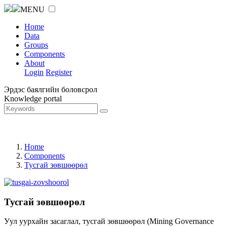
MENU
Home
Data
Groups
Components
About
Login
Register
Эрдэс баялгийн боловсрол
Knowledge portal
Home
Components
Тусгай зөвшөөрөл
Тусгай зөвшөөрөл
Уул уурхайн засаглал, тусгай зөвшөөрөл (Mining Governance