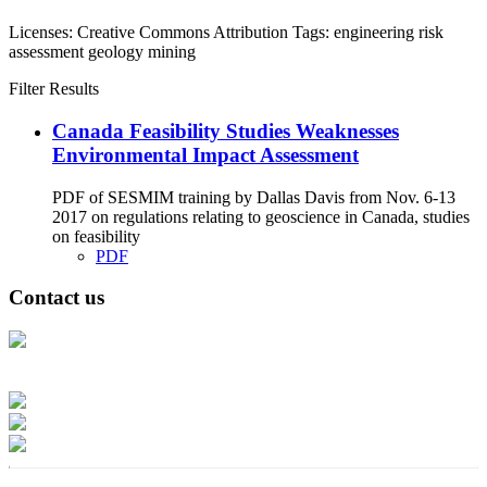
Licenses:
Creative Commons Attribution
Tags:
engineering
risk
assessment
geology
mining
Filter Results
Canada Feasibility Studies Weaknesses
Environmental Impact Assessment
PDF of SESMIM training by Dallas Davis from Nov. 6-13
2017 on regulations relating to geoscience in Canada, studies
on feasibility
PDF
Contact us
Address: Ашигт малтмал, газрын тосны газар, Монгол Улс, Улаанбаатар
хот 15170, Чингэлтэй дүүрэг, Барилгачдын талбай-3, Засгийн газрын XII
байр, баруун жигүүр
Факс: 976-11-310370
Вэб админ: 976-51-263915
Цахим шуудан: info@mrpam.gov.mn