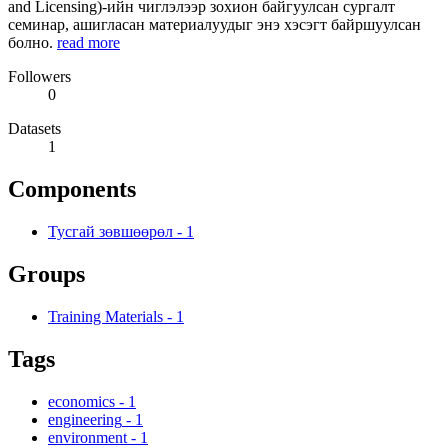
and Licensing)-ийн чиглэлээр зохион байгуулсан сургалт
семинар, ашигласан материалуудыг энэ хэсэгт байршуулсан
болно.
read more
Followers
0
Datasets
1
Components
Тусгай зөвшөөрөл
-
1
Groups
Training Materials
-
1
Tags
economics
-
1
engineering
-
1
environment
-
1