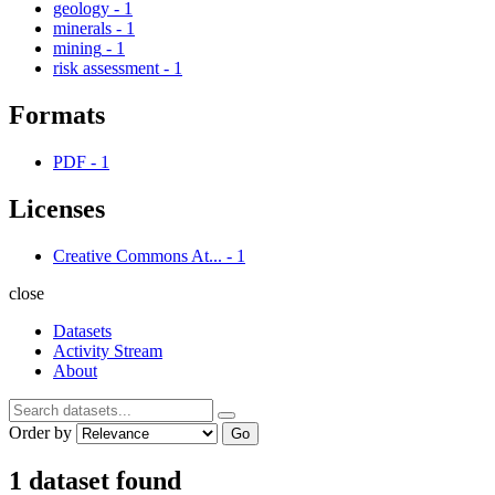
geology
-
1
minerals
-
1
mining
-
1
risk assessment
-
1
Formats
PDF
-
1
Licenses
Creative Commons At...
-
1
close
Datasets
Activity Stream
About
Order by
Go
1 dataset found