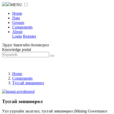
MENU
Home
Data
Groups
Components
About
Login
Register
Эрдэс баялгийн боловсрол
Knowledge portal
Home
Components
Тусгай зөвшөөрөл
Тусгай зөвшөөрөл
Уул уурхайн засаглал, тусгай зөвшөөрөл (Mining Governance