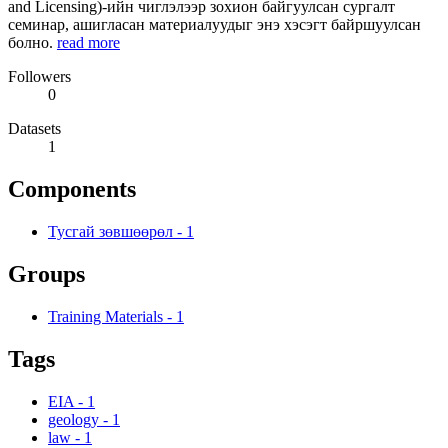
and Licensing)-ийн чиглэлээр зохион байгуулсан сургалт
семинар, ашигласан материалуудыг энэ хэсэгт байршуулсан
болно.
read more
Followers
0
Datasets
1
Components
Тусгай зөвшөөрөл
-
1
Groups
Training Materials
-
1
Tags
EIA
-
1
geology
-
1
law
-
1