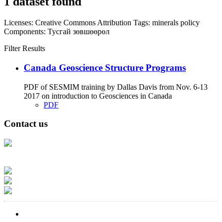
1 dataset found
Licenses:
Creative Commons Attribution
Tags:
minerals
policy
Components:
Тусгай зөвшөөрөл
Filter Results
Canada Geoscience Structure Programs
PDF of SESMIM training by Dallas Davis from Nov. 6-13
2017 on introduction to Geosciences in Canada
PDF
Contact us
Address: Ашигт малтмал, газрын тосны газар, Монгол Улс, Улаанбаатар
хот 15170, Чингэлтэй дүүрэг, Барилгачдын талбай-3, Засгийн газрын XII
байр, баруун жигүүр
Факс: 976-11-310370
Вэб админ: 976-51-263915
Цахим шуудан: info@mrpam.gov.mn