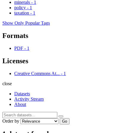
minerals
-
1
policy
-
1
taxation
-
1
Show Only Popular Tags
Formats
PDF
-
1
Licenses
Creative Commons At...
-
1
close
Datasets
Activity Stream
About
Order by
Go