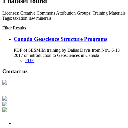
1 dataset found
Licenses:
Creative Commons Attribution
Groups:
Training Materials
Tags:
taxation
law
minerals
Filter Results
Canada Geoscience Structure Programs
PDF of SESMIM training by Dallas Davis from Nov. 6-13
2017 on introduction to Geosciences in Canada
PDF
Contact us
Address: Ашигт малтмал, газрын тосны газар, Монгол Улс, Улаанбаатар
хот 15170, Чингэлтэй дүүрэг, Барилгачдын талбай-3, Засгийн газрын XII
байр, баруун жигүүр
Факс: 976-11-310370
Вэб админ: 976-51-263915
Цахим шуудан: info@mrpam.gov.mn