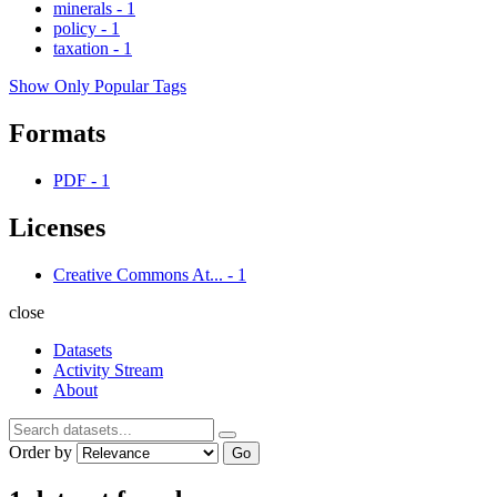
minerals
-
1
policy
-
1
taxation
-
1
Show Only Popular Tags
Formats
PDF
-
1
Licenses
Creative Commons At...
-
1
close
Datasets
Activity Stream
About
Order by
Go