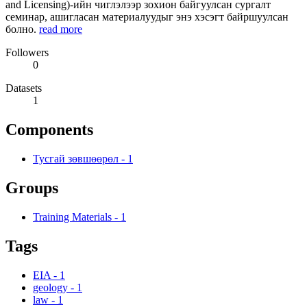
and Licensing)-ийн чиглэлээр зохион байгуулсан сургалт
семинар, ашигласан материалуудыг энэ хэсэгт байршуулсан
болно.
read more
Followers
0
Datasets
1
Components
Тусгай зөвшөөрөл
-
1
Groups
Training Materials
-
1
Tags
EIA
-
1
geology
-
1
law
-
1