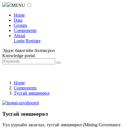
MENU
Home
Data
Groups
Components
About
Login
Register
Эрдэс баялгийн боловсрол
Knowledge portal
Home
Components
Тусгай зөвшөөрөл
Тусгай зөвшөөрөл
Уул уурхайн засаглал, тусгай зөвшөөрөл (Mining Governance