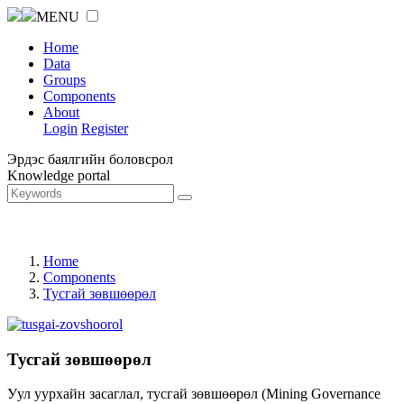
MENU
Home
Data
Groups
Components
About
Login
Register
Эрдэс баялгийн боловсрол
Knowledge portal
Home
Components
Тусгай зөвшөөрөл
Тусгай зөвшөөрөл
Уул уурхайн засаглал, тусгай зөвшөөрөл (Mining Governance