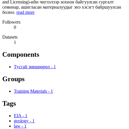
and Licensing)-ийн чиглэлээр зохион байгуулсан сургалт
семинар, ашигласан материалуудыг энэ хэсэгт байршуулсан
болно.
read more
Followers
0
Datasets
1
Components
Тусгай зөвшөөрөл
-
1
Groups
Training Materials
-
1
Tags
EIA
-
1
geology
-
1
law
-
1