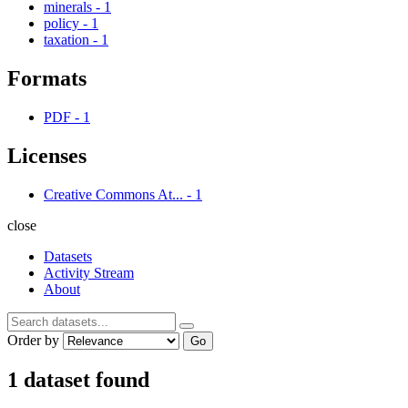
minerals
-
1
policy
-
1
taxation
-
1
Formats
PDF
-
1
Licenses
Creative Commons At...
-
1
close
Datasets
Activity Stream
About
Order by
Go
1 dataset found