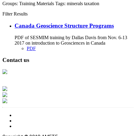
Groups:
Training Materials
Tags:
minerals
taxation
Filter Results
Canada Geoscience Structure Programs
PDF of SESMIM training by Dallas Davis from Nov. 6-13
2017 on introduction to Geosciences in Canada
PDF
Contact us
Address: Ашигт малтмал, газрын тосны газар, Монгол Улс, Улаанбаатар
хот 15170, Чингэлтэй дүүрэг, Барилгачдын талбай-3, Засгийн газрын XII
байр, баруун жигүүр
Факс: 976-11-310370
Вэб админ: 976-51-263915
Цахим шуудан: info@mrpam.gov.mn