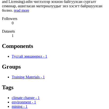
and Licensing)-ийн чиглэлээр зохион байгуулсан сургалт
семинар, ашигласан материалуудыг энэ хэсэгт байршуулсан
болно.
read more
Followers
0
Datasets
1
Components
Тусгай зөвшөөрөл
-
1
Groups
Training Materials
-
1
Tags
climate change
-
1
environment
-
1
mining
-
1