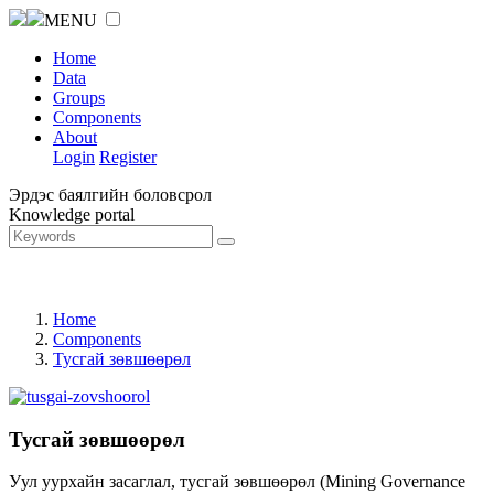
MENU
Home
Data
Groups
Components
About
Login
Register
Эрдэс баялгийн боловсрол
Knowledge portal
Home
Components
Тусгай зөвшөөрөл
Тусгай зөвшөөрөл
Уул уурхайн засаглал, тусгай зөвшөөрөл (Mining Governance