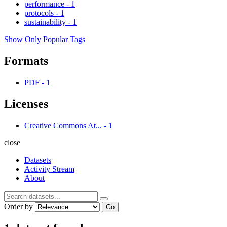
performance
-
1
protocols
-
1
sustainability
-
1
Show Only Popular Tags
Formats
PDF
-
1
Licenses
Creative Commons At...
-
1
close
Datasets
Activity Stream
About
Order by
Go