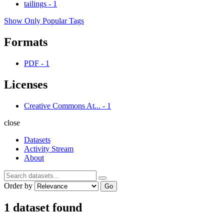
tailings
-
1
Show Only Popular Tags
Formats
PDF
-
1
Licenses
Creative Commons At...
-
1
close
Datasets
Activity Stream
About
Order by
Go
1 dataset found