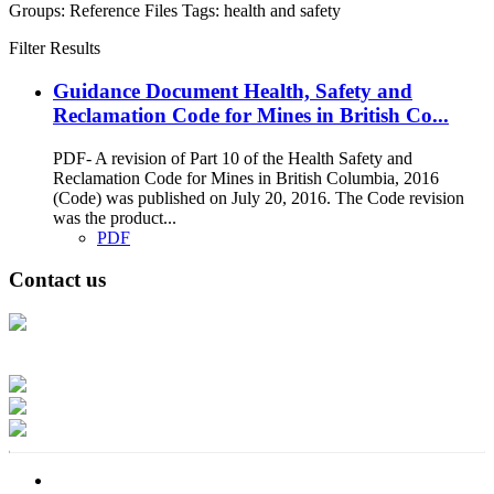
Groups:
Reference Files
Tags:
health and safety
Filter Results
Guidance Document Health, Safety and
Reclamation Code for Mines in British Co...
PDF- A revision of Part 10 of the Health Safety and
Reclamation Code for Mines in British Columbia, 2016
(Code) was published on July 20, 2016. The Code revision
was the product...
PDF
Contact us
Address: Ашигт малтмал, газрын тосны газар, Монгол Улс, Улаанбаатар
хот 15170, Чингэлтэй дүүрэг, Барилгачдын талбай-3, Засгийн газрын XII
байр, баруун жигүүр
Факс: 976-11-310370
Вэб админ: 976-51-263915
Цахим шуудан: info@mrpam.gov.mn