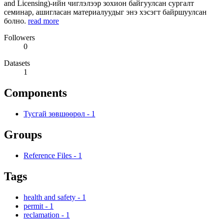
and Licensing)-ийн чиглэлээр зохион байгуулсан сургалт
семинар, ашигласан материалуудыг энэ хэсэгт байршуулсан
болно.
read more
Followers
0
Datasets
1
Components
Тусгай зөвшөөрөл
-
1
Groups
Reference Files
-
1
Tags
health and safety
-
1
permit
-
1
reclamation
-
1