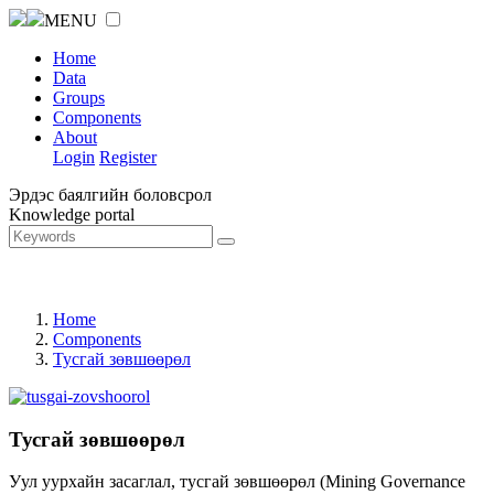
MENU
Home
Data
Groups
Components
About
Login
Register
Эрдэс баялгийн боловсрол
Knowledge portal
Home
Components
Тусгай зөвшөөрөл
Тусгай зөвшөөрөл
Уул уурхайн засаглал, тусгай зөвшөөрөл (Mining Governance