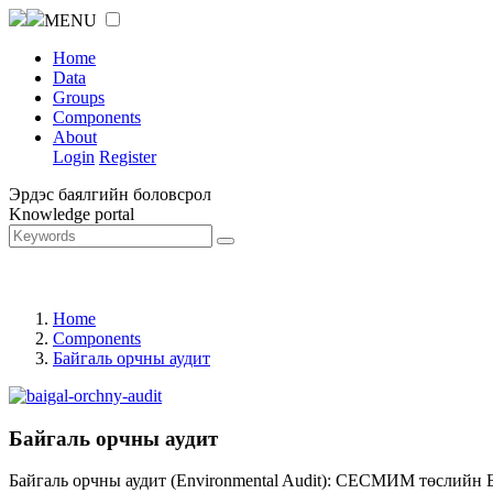
MENU
Home
Data
Groups
Components
About
Login
Register
Эрдэс баялгийн боловсрол
Knowledge portal
Home
Components
Байгаль орчны аудит
Байгаль орчны аудит
Байгаль орчны аудит (Environmental Audit): СЕСМИМ төслийн 