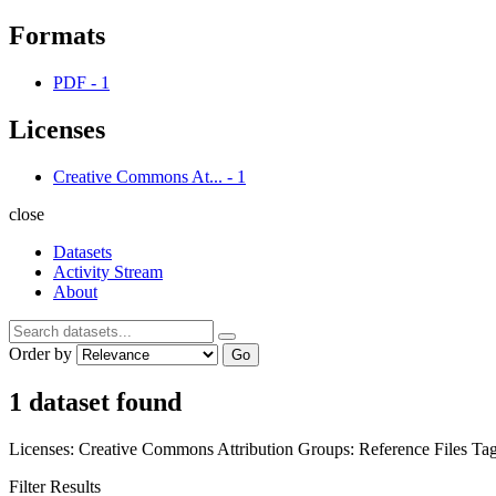
Formats
PDF
-
1
Licenses
Creative Commons At...
-
1
close
Datasets
Activity Stream
About
Order by
Go
1 dataset found
Licenses:
Creative Commons Attribution
Groups:
Reference Files
Tag
Filter Results