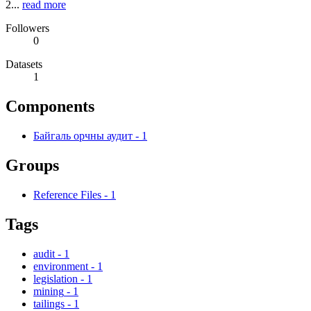
2...
read more
Followers
0
Datasets
1
Components
Байгаль орчны аудит
-
1
Groups
Reference Files
-
1
Tags
audit
-
1
environment
-
1
legislation
-
1
mining
-
1
tailings
-
1