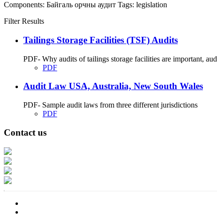
Components:
Байгаль орчны аудит
Tags:
legislation
Filter Results
Tailings Storage Facilities (TSF) Audits
PDF- Why audits of tailings storage facilities are important, audit
PDF
Audit Law USA, Australia, New South Wales
PDF- Sample audit laws from three different jurisdictions
PDF
Contact us
Address: Ашигт малтмал, газрын тосны газар, Монгол Улс, Улаанбаатар хо
Факс: 976-11-310370
Вэб админ: 976-51-263915
Цахим шуудан: info@mrpam.gov.mn