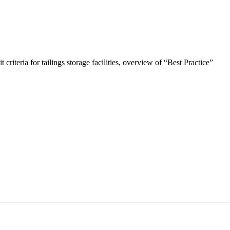
 criteria for tailings storage facilities, overview of “Best Practice”
т 15170, Чингэлтэй дүүрэг, Барилгачдын талбай-3, Засгийн газрын XII байр, б