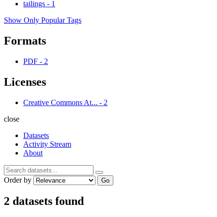
tailings
-
1
Show Only Popular Tags
Formats
PDF
-
2
Licenses
Creative Commons At...
-
2
close
Datasets
Activity Stream
About
Order by
Go
2 datasets found