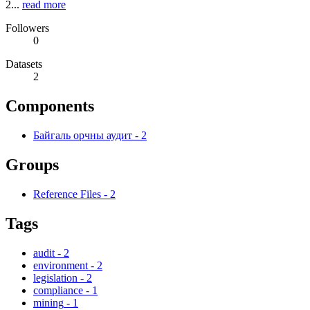
2...
read more
Followers
0
Datasets
2
Components
Байгаль орчны аудит
-
2
Groups
Reference Files
-
2
Tags
audit
-
2
environment
-
2
legislation
-
2
compliance
-
1
mining
-
1