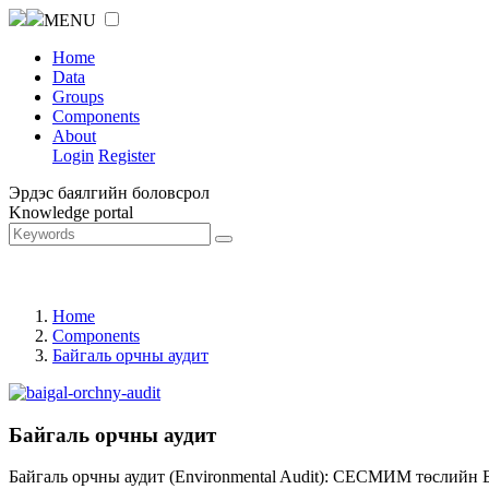
MENU
Home
Data
Groups
Components
About
Login
Register
Эрдэс баялгийн боловсрол
Knowledge portal
Home
Components
Байгаль орчны аудит
Байгаль орчны аудит
Байгаль орчны аудит (Environmental Audit): СЕСМИМ төслийн 