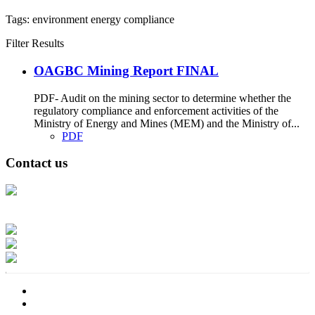
Tags:
environment
energy
compliance
Filter Results
OAGBC Mining Report FINAL
PDF- Audit on the mining sector to determine whether the
regulatory compliance and enforcement activities of the
Ministry of Energy and Mines (MEM) and the Ministry of...
PDF
Contact us
Address: Ашигт малтмал, газрын тосны газар, Монгол Улс, Улаанбаатар
хот 15170, Чингэлтэй дүүрэг, Барилгачдын талбай-3, Засгийн газрын XII
байр, баруун жигүүр
Факс: 976-11-310370
Вэб админ: 976-51-263915
Цахим шуудан: info@mrpam.gov.mn