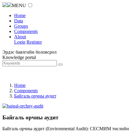
MENU
Home
Data
Groups
Components
About
Login
Register
Эрдэс баялгийн боловсрол
Knowledge portal
Home
Components
Байгаль орчны аудит
Байгаль орчны аудит
Байгаль орчны аудит (Environmental Audit): СЕСМИМ төслийн