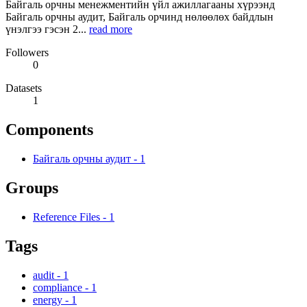
Байгаль орчны менежментийн үйл ажиллагааны хүрээнд
Байгаль орчны аудит, Байгаль орчинд нөлөөлөх байдлын
үнэлгээ гэсэн 2...
read more
Followers
0
Datasets
1
Components
Байгаль орчны аудит
-
1
Groups
Reference Files
-
1
Tags
audit
-
1
compliance
-
1
energy
-
1