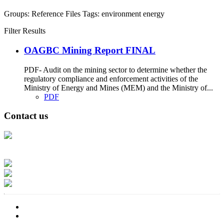
Groups:
Reference Files
Tags:
environment
energy
Filter Results
OAGBC Mining Report FINAL
PDF- Audit on the mining sector to determine whether the
regulatory compliance and enforcement activities of the
Ministry of Energy and Mines (MEM) and the Ministry of...
PDF
Contact us
Address: Ашигт малтмал, газрын тосны газар, Монгол Улс, Улаанбаатар
хот 15170, Чингэлтэй дүүрэг, Барилгачдын талбай-3, Засгийн газрын XII
байр, баруун жигүүр
Факс: 976-11-310370
Вэб админ: 976-51-263915
Цахим шуудан: info@mrpam.gov.mn