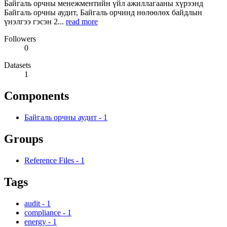
Байгаль орчны менежментийн үйл ажиллагааны хүрээнд
Байгаль орчны аудит, Байгаль орчинд нөлөөлөх байдлын
үнэлгээ гэсэн 2...
read more
Followers
0
Datasets
1
Components
Байгаль орчны аудит
-
1
Groups
Reference Files
-
1
Tags
audit
-
1
compliance
-
1
energy
-
1