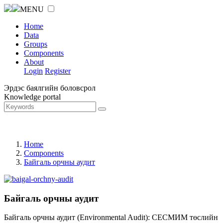
MENU
Home
Data
Groups
Components
About
Login
Register
Эрдэс баялгийн боловсрол
Knowledge portal
Home
Components
Байгаль орчны аудит
Байгаль орчны аудит
Байгаль орчны аудит (Environmental Audit): СЕСМИМ төслийн