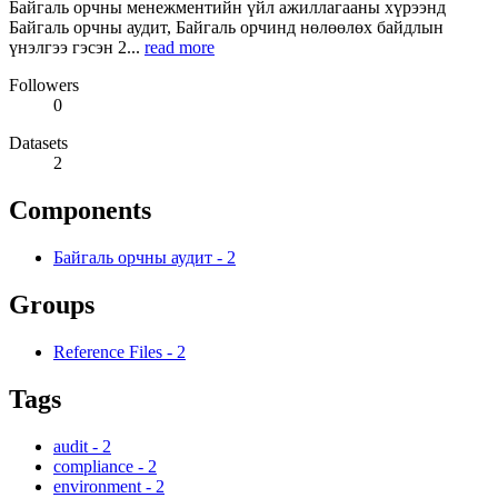
Байгаль орчны менежментийн үйл ажиллагааны хүрээнд
Байгаль орчны аудит, Байгаль орчинд нөлөөлөх байдлын
үнэлгээ гэсэн 2...
read more
Followers
0
Datasets
2
Components
Байгаль орчны аудит
-
2
Groups
Reference Files
-
2
Tags
audit
-
2
compliance
-
2
environment
-
2