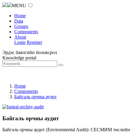
MENU
Home
Data
Groups
Components
About
Login
Register
Эрдэс баялгийн боловсрол
Knowledge portal
Home
Components
Байгаль орчны аудит
Байгаль орчны аудит
Байгаль орчны аудит (Environmental Audit): СЕСМИМ төслийн