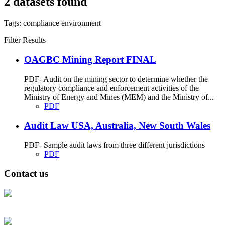
2 datasets found
Tags:
compliance
environment
Filter Results
OAGBC Mining Report FINAL
PDF- Audit on the mining sector to determine whether the
regulatory compliance and enforcement activities of the
Ministry of Energy and Mines (MEM) and the Ministry of...
PDF
Audit Law USA, Australia, New South Wales
PDF- Sample audit laws from three different jurisdictions
PDF
Contact us
Address: Ашигт малтмал, газрын тосны газар, Монгол Улс, Улаанбаатар
хот 15170, Чингэлтэй дүүрэг, Барилгачдын талбай-3, Засгийн газрын XII
байр, баруун жигүүр
Факс: 976-11-310370