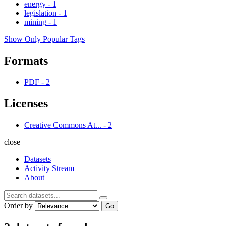
energy
-
1
legislation
-
1
mining
-
1
Show Only Popular Tags
Formats
PDF
-
2
Licenses
Creative Commons At...
-
2
close
Datasets
Activity Stream
About
Order by
Go