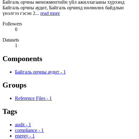
Байгаль орчны менежментийн үйл ажиллагааны хүрээнд
Байгаль орчны аудит, Байгаль орчинд нөлөөлөх байдлын
үнэлгээ гэсэн 2...
read more
Followers
0
Datasets
1
Components
Байгаль орчны аудит
-
1
Groups
Reference Files
-
1
Tags
audit
-
1
compliance
-
1
energy
-
1