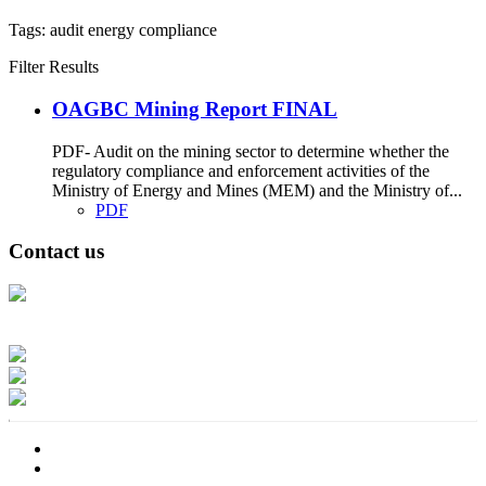
Tags:
audit
energy
compliance
Filter Results
OAGBC Mining Report FINAL
PDF- Audit on the mining sector to determine whether the
regulatory compliance and enforcement activities of the
Ministry of Energy and Mines (MEM) and the Ministry of...
PDF
Contact us
Address: Ашигт малтмал, газрын тосны газар, Монгол Улс, Улаанбаатар
хот 15170, Чингэлтэй дүүрэг, Барилгачдын талбай-3, Засгийн газрын XII
байр, баруун жигүүр
Факс: 976-11-310370
Вэб админ: 976-51-263915
Цахим шуудан: info@mrpam.gov.mn