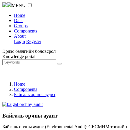
MENU
Home
Data
Groups
Components
About
Login
Register
Эрдэс баялгийн боловсрол
Knowledge portal
Home
Components
Байгаль орчны аудит
Байгаль орчны аудит
Байгаль орчны аудит (Environmental Audit): СЕСМИМ төслийн