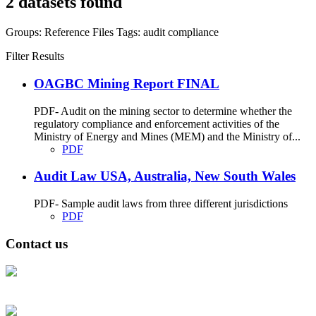
2 datasets found
Groups:
Reference Files
Tags:
audit
compliance
Filter Results
OAGBC Mining Report FINAL
PDF- Audit on the mining sector to determine whether the
regulatory compliance and enforcement activities of the
Ministry of Energy and Mines (MEM) and the Ministry of...
PDF
Audit Law USA, Australia, New South Wales
PDF- Sample audit laws from three different jurisdictions
PDF
Contact us
Address: Ашигт малтмал, газрын тосны газар, Монгол Улс, Улаанбаатар
хот 15170, Чингэлтэй дүүрэг, Барилгачдын талбай-3, Засгийн газрын XII
байр, баруун жигүүр
Факс: 976-11-310370