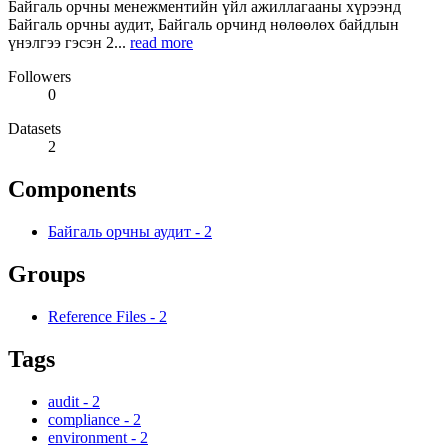
Байгаль орчны менежментийн үйл ажиллагааны хүрээнд
Байгаль орчны аудит, Байгаль орчинд нөлөөлөх байдлын
үнэлгээ гэсэн 2...
read more
Followers
0
Datasets
2
Components
Байгаль орчны аудит
-
2
Groups
Reference Files
-
2
Tags
audit
-
2
compliance
-
2
environment
-
2