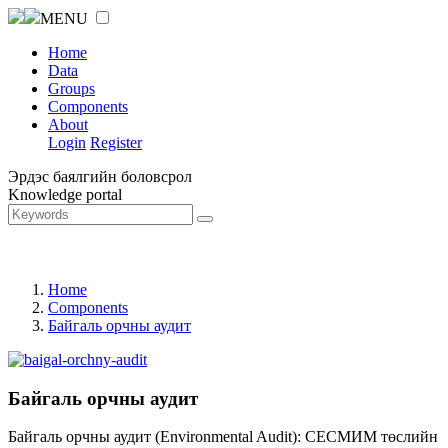
MENU
Home
Data
Groups
Components
About
Login
Register
Эрдэс баялгийн боловсрол
Knowledge portal
Home
Components
Байгаль орчны аудит
Байгаль орчны аудит
Байгаль орчны аудит (Environmental Audit): СЕСМИМ төслийн