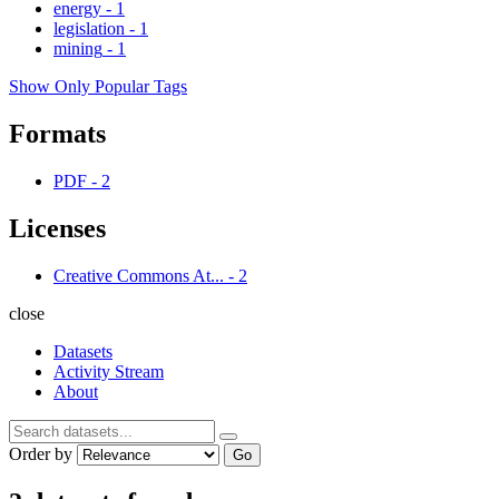
energy
-
1
legislation
-
1
mining
-
1
Show Only Popular Tags
Formats
PDF
-
2
Licenses
Creative Commons At...
-
2
close
Datasets
Activity Stream
About
Order by
Go