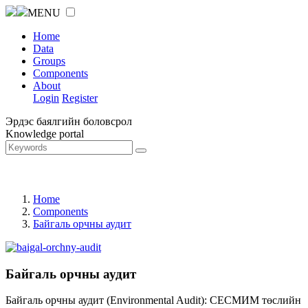
MENU
Home
Data
Groups
Components
About
Login
Register
Эрдэс баялгийн боловсрол
Knowledge portal
Home
Components
Байгаль орчны аудит
Байгаль орчны аудит
Байгаль орчны аудит (Environmental Audit): СЕСМИМ төслийн