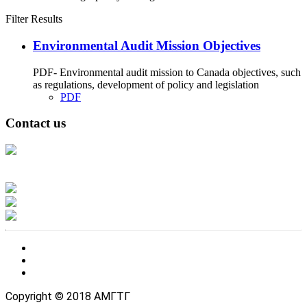
Filter Results
Environmental Audit Mission Objectives
PDF- Environmental audit mission to Canada objectives, such
as regulations, development of policy and legislation
PDF
Contact us
Address: Ашигт малтмал, газрын тосны газар, Монгол Улс, Улаанбаатар
хот 15170, Чингэлтэй дүүрэг, Барилгачдын талбай-3, Засгийн газрын XII
байр, баруун жигүүр
Факс: 976-11-310370
Вэб админ: 976-51-263915
Цахим шуудан: info@mrpam.gov.mn
Copyright © 2018 АМГТГ