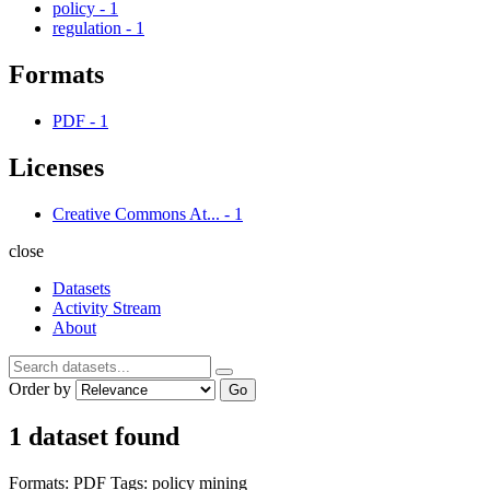
policy
-
1
regulation
-
1
Formats
PDF
-
1
Licenses
Creative Commons At...
-
1
close
Datasets
Activity Stream
About
Order by
Go
1 dataset found
Formats:
PDF
Tags:
policy
mining