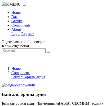
MENU
Home
Data
Groups
Components
About
Login
Register
Эрдэс баялгийн боловсрол
Knowledge portal
Home
Components
Байгаль орчны аудит
Байгаль орчны аудит
Байгаль орчны аудит (Environmental Audit): СЕСМИМ төслийн