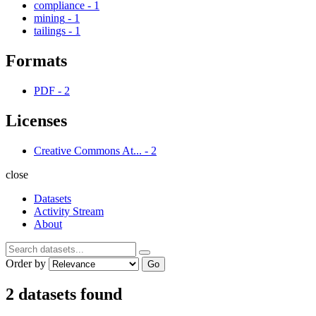
compliance
-
1
mining
-
1
tailings
-
1
Formats
PDF
-
2
Licenses
Creative Commons At...
-
2
close
Datasets
Activity Stream
About
Order by
Go
2 datasets found