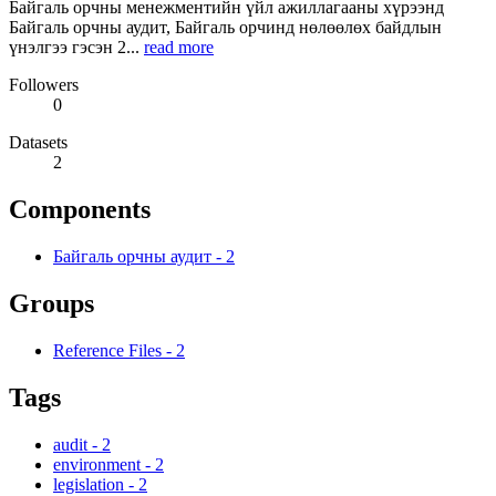
Байгаль орчны менежментийн үйл ажиллагааны хүрээнд
Байгаль орчны аудит, Байгаль орчинд нөлөөлөх байдлын
үнэлгээ гэсэн 2...
read more
Followers
0
Datasets
2
Components
Байгаль орчны аудит
-
2
Groups
Reference Files
-
2
Tags
audit
-
2
environment
-
2
legislation
-
2