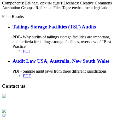
Components:
Байгаль орчны аудит
Licenses:
Creative Commons
Attribution
Groups:
Reference Files
Tags:
environment
legislation
Filter Results
Tailings Storage Facilities (TSF) Audits
PDF- Why audits of tailings storage facilities are important,
audit criteria for tailings storage facilities, overview of “Best
Practice”
PDF
Audit Law USA, Australia, New South Wales
PDF- Sample audit laws from three different jurisdictions
PDF
Contact us
Address: Ашигт малтмал, газрын тосны газар, Монгол Улс, Улаанбаатар
хот 15170, Чингэлтэй дүүрэг, Барилгачдын талбай-3, Засгийн газрын XII
байр, баруун жигүүр
Факс: 976-11-310370
Вэб админ: 976-51-263915