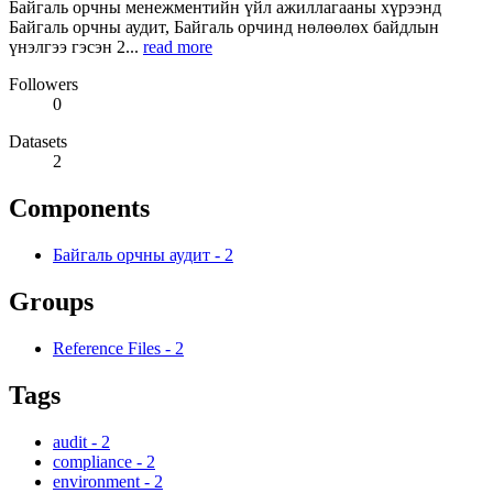
Байгаль орчны менежментийн үйл ажиллагааны хүрээнд
Байгаль орчны аудит, Байгаль орчинд нөлөөлөх байдлын
үнэлгээ гэсэн 2...
read more
Followers
0
Datasets
2
Components
Байгаль орчны аудит
-
2
Groups
Reference Files
-
2
Tags
audit
-
2
compliance
-
2
environment
-
2