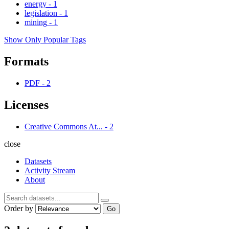
energy
-
1
legislation
-
1
mining
-
1
Show Only Popular Tags
Formats
PDF
-
2
Licenses
Creative Commons At...
-
2
close
Datasets
Activity Stream
About
Order by
Go