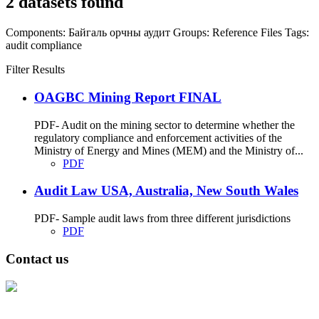
2 datasets found
Components:
Байгаль орчны аудит
Groups:
Reference Files
Tags:
audit
compliance
Filter Results
OAGBC Mining Report FINAL
PDF- Audit on the mining sector to determine whether the
regulatory compliance and enforcement activities of the
Ministry of Energy and Mines (MEM) and the Ministry of...
PDF
Audit Law USA, Australia, New South Wales
PDF- Sample audit laws from three different jurisdictions
PDF
Contact us
Address: Ашигт малтмал, газрын тосны газар, Монгол Улс, Улаанбаатар
хот 15170, Чингэлтэй дүүрэг, Барилгачдын талбай-3, Засгийн газрын XII
байр, баруун жигүүр