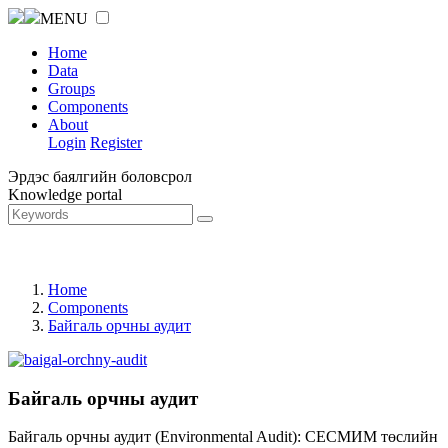
MENU
Home
Data
Groups
Components
About
Login
Register
Эрдэс баялгийн боловсрол
Knowledge portal
Home
Components
Байгаль орчны аудит
Байгаль орчны аудит
Байгаль орчны аудит (Environmental Audit): СЕСМИМ төслийн