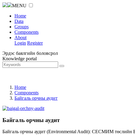
MENU
Home
Data
Groups
Components
About
Login
Register
Эрдэс баялгийн боловсрол
Knowledge portal
Home
Components
Байгаль орчны аудит
Байгаль орчны аудит
Байгаль орчны аудит (Environmental Audit): СЕСМИМ төслийн 