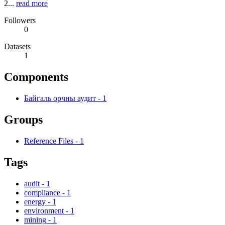
2...
read more
Followers
0
Datasets
1
Components
Байгаль орчны аудит
-
1
Groups
Reference Files
-
1
Tags
audit
-
1
compliance
-
1
energy
-
1
environment
-
1
mining
-
1