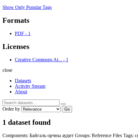
Show Only Popular Tags
Formats
PDF
-
1
Licenses
Creative Commons At...
-
1
close
Datasets
Activity Stream
About
Order by
Go
1 dataset found
Components:
Байгаль орчны аудит
Groups:
Reference Files
Tags:
c