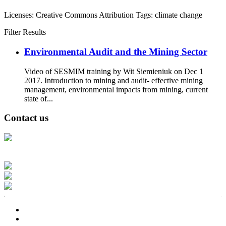
Licenses:
Creative Commons Attribution
Tags:
climate change
Filter Results
Environmental Audit and the Mining Sector
Video of SESMIM training by Wit Siemieniuk on Dec 1
2017. Introduction to mining and audit- effective mining
management, environmental impacts from mining, current
state of...
Contact us
Address: Ашигт малтмал, газрын тосны газар, Монгол Улс, Улаанбаатар
хот 15170, Чингэлтэй дүүрэг, Барилгачдын талбай-3, Засгийн газрын XII
байр, баруун жигүүр
Факс: 976-11-310370
Вэб админ: 976-51-263915
Цахим шуудан: info@mrpam.gov.mn