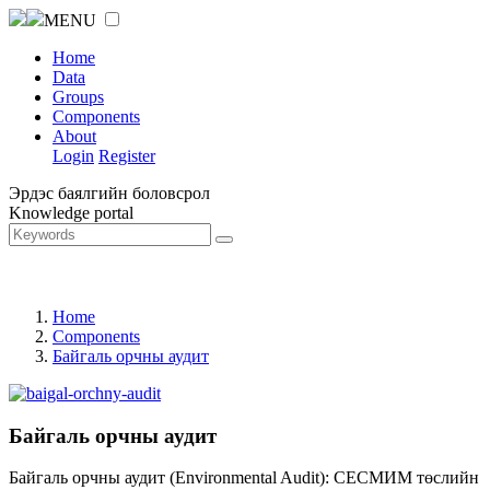
MENU
Home
Data
Groups
Components
About
Login
Register
Эрдэс баялгийн боловсрол
Knowledge portal
Home
Components
Байгаль орчны аудит
Байгаль орчны аудит
Байгаль орчны аудит (Environmental Audit): СЕСМИМ төслийн