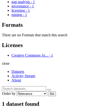
gap analysis
-
1
governance
-
1
licensing
-
1
mining
-
1
Formats
There are no Formats that match this search
Licenses
Creative Commons At...
-
1
close
Datasets
Activity Stream
About
Order by
Go
1 dataset found